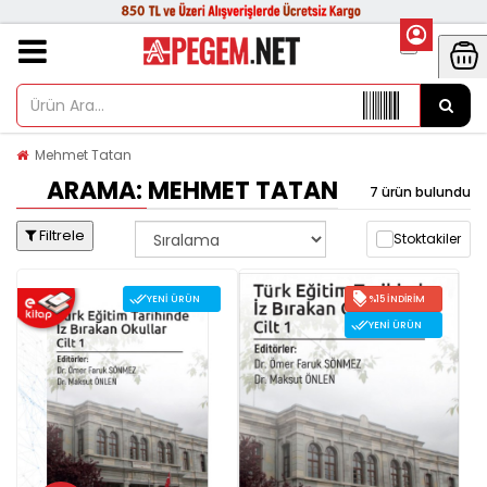
Mehmet Tatan
ARAMA: MEHMET TATAN
7 ürün bulundu
Filtrele
Stoktakiler
YENI ÜRÜN
%15 İNDIRIM
YENI ÜRÜN