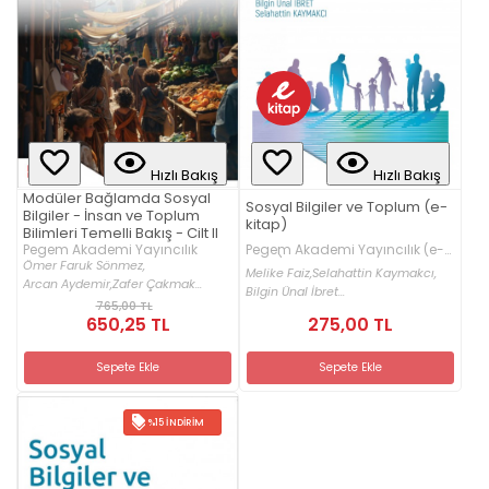
Hızlı Bakış
Hızlı Bakış
Modüler Bağlamda Sosyal
Sosyal Bilgiler ve Toplum (e-
Bilgiler - İnsan ve Toplum
kitap)
Bilimleri Temelli Bakış - Cilt II
Pegem Akademi Yayıncılık (e-
Pegem Akademi Yayıncılık
kitap)
Ömer Faruk Sönmez,
Melike Faiz,
Selahattin Kaymakcı,
Arcan Aydemir,
Zafer Çakmak...
Bilgin Ünal İbret...
765,00 TL
650,25 TL
275,00 TL
Sepete Ekle
Sepete Ekle
%15 İNDIRIM