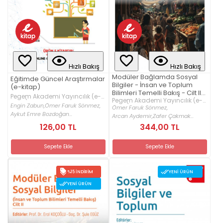
Hızlı Bakış
Hızlı Bakış
Modüler Bağlamda Sosyal
Eğitimde Güncel Araştırmalar
Bilgiler - İnsan ve Toplum
(e-kitap)
Bilimleri Temelli Bakış - Cilt II
Pegem Akademi Yayıncılık (e-
(e-kitap)
Pegem Akademi Yayıncılık (e-
kitap)
Engin Zabun,
Ömer Faruk Sönmez,
kitap)
Ömer Faruk Sönmez,
Aykut Emre Bozdoğan...
Arcan Aydemir,
Zafer Çakmak...
126,00 TL
344,00 TL
Sepete Ekle
Sepete Ekle
%15 İNDIRIM
YENI ÜRÜN
YENI ÜRÜN