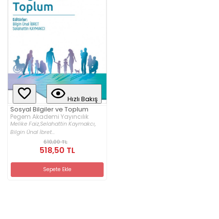
Hızlı Bakış
Sosyal Bilgiler ve Toplum
Pegem Akademi Yayıncılık
Melike Faiz,
Selahattin Kaymakcı,
Bilgin Ünal İbret...
610,00 TL
518,50 TL
Sepete Ekle