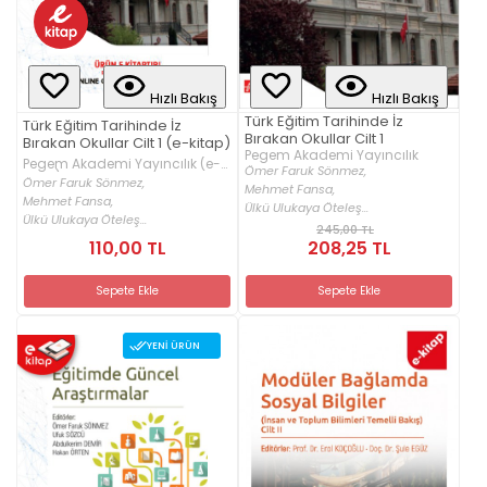
Hızlı Bakış
Hızlı Bakış
Türk Eğitim Tarihinde İz
Türk Eğitim Tarihinde İz
Bırakan Okullar Cilt 1
Bırakan Okullar Cilt 1 (e-kitap)
Pegem Akademi Yayıncılık
Pegem Akademi Yayıncılık (e-
Ömer Faruk Sönmez,
kitap)
Ömer Faruk Sönmez,
Mehmet Fansa,
Mehmet Fansa,
Ülkü Ulukaya Öteleş...
Ülkü Ulukaya Öteleş...
245,00 TL
110,00 TL
208,25 TL
Sepete Ekle
Sepete Ekle
YENI ÜRÜN