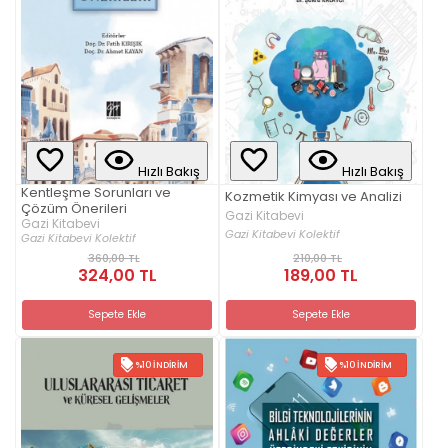
Hızlı Bakış
Hızlı Bakış
Kentleşme Sorunları ve
Kozmetik Kimyası ve Analizi
Çözüm Önerileri
Gazi Kitabevi
Gazi Kitabevi
Gazi Kitabevi Kolektif
Gazi Kitabevi Kolektif
360,00 TL
210,00 TL
324,00 TL
189,00 TL
Sepete Ekle
Sepete Ekle
%10 İNDIRIM
%10 İNDIRIM