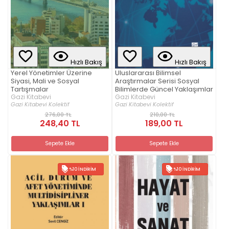
Hızlı Bakış
Hızlı Bakış
Yerel Yönetimler Üzerine
Uluslararası Bilimsel
Siyasi, Mali ve Sosyal
Araştırmalar Serisi Sosyal
Tartışmalar
Bilimlerde Güncel Yaklaşımlar
Gazi Kitabevi
Gazi Kitabevi
Gazi Kitabevi Kolektif
Gazi Kitabevi Kolektif
276,00 TL
210,00 TL
248,40 TL
189,00 TL
Sepete Ekle
Sepete Ekle
%10 İNDIRIM
%10 İNDIRIM