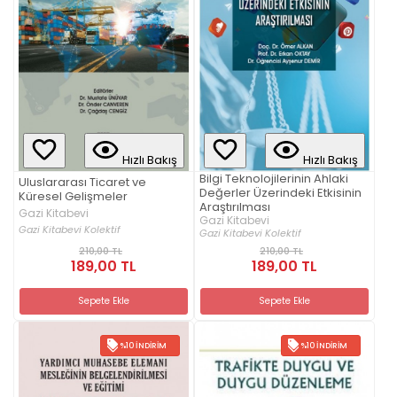
Hızlı Bakış
Hızlı Bakış
Bilgi Teknolojilerinin Ahlaki
Uluslararası Ticaret ve
Değerler Üzerindeki Etkisinin
Küresel Gelişmeler
Araştırılması
Gazi Kitabevi
Gazi Kitabevi
Gazi Kitabevi Kolektif
Gazi Kitabevi Kolektif
210,00 TL
210,00 TL
189,00 TL
189,00 TL
Sepete Ekle
Sepete Ekle
%10 İNDIRIM
%10 İNDIRIM