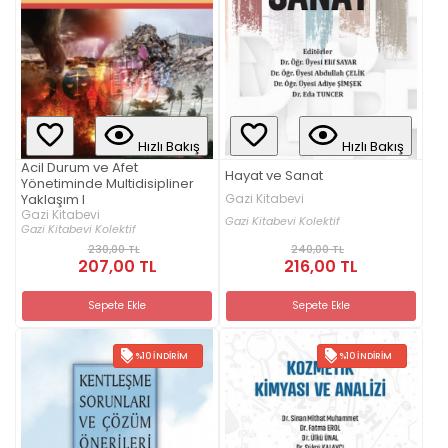
Hızlı Bakış
Hızlı Bakış
Acil Durum ve Afet
Hayat ve Sanat
Yönetiminde Multidisipliner
Yaklaşım I
Gazi Kitabevi
Gazi Kitabevi
Gazi Kitabevi Kolektif
Gazi Kitabevi Kolektif
230,00 TL
240,00 TL
207,00 TL
216,00 TL
Sepete Ekle
Sepete Ekle
%10 İNDIRIM
%10 İNDIRIM