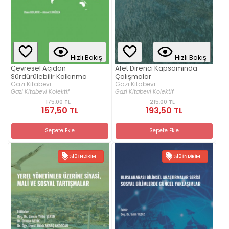
Hızlı Bakış
Hızlı Bakış
Çevresel Açıdan
Afet Direnci Kapsamında
Sürdürülebilir Kalkınma
Çalışmalar
Gazi Kitabevi
Gazi Kitabevi
Gazi Kitabevi Kolektif
Gazi Kitabevi Kolektif
175,00 TL
215,00 TL
157,50 TL
193,50 TL
Sepete Ekle
Sepete Ekle
%10 İNDIRIM
%10 İNDIRIM