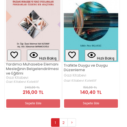
Hızlı Bakış
Hızlı Bakış
Yardımcı Muhasebe Elemanı
Trafikte Duygu ve Duygu
Mesleğinin Belgelendirilmesi
Düzenleme
ve Eğitimi
Gazi Kitabevi
Gazi Kitabevi
Gazi Kitabevi Kolektif
Gazi Kitabevi Kolektif
240,00 TL
156,00 TL
216,00 TL
140,40 TL
Sepete Ekle
Sepete Ekle
1
2
>