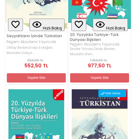
Hızlı Bakış
Hızlı Bakış
20. Yüzyılda Türkiye-Türk
Seyyahların İzinde Türkistan
Dünyası İlişkileri
Pegem Akademi Yayıncılık
Pegem Akademi Yayıncılık
Oktay Berber,
Eralp Erdoğan,
Serdar Yılmaz,
Oktay Berber,
Mustafa Gökçe...
Mustafa Üren...
650,00 TL
1.150,00 TL
552,50 TL
977,50 TL
Sepete Ekle
Sepete Ekle
YENI ÜRÜN