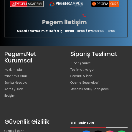
Pegem İletişim
Mesai Saatlerimiz: Hafta içi: 09:00 - 18:00 / Cts: 09:00 - 13:00
Pegem.Net
Sipariş Teslimat
Kurumsal
Sipariş Süreci
Hakkımızda
Teslimat Kargo
Yazarımız Olun
Garanti & İade
Banka Hesapları
Ödeme Seçenekleri
Adres / Kroki
Mesafeli Satış Sözleşmesi
İletişim
Güvenlik Gizlilik
BIZI TAKIP EDIN
Gizlilik İlkeleri