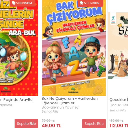
%30 İNDIRIM
%30 İNDIRIM
Bak Ne Çiziyorum - Harflerden
rin Peşinde Ara-Bul
Çocuklar 
Eğlenceli Çizimler
ayınevi
Çocuk Geli
Bookalemun Yayınevi
Serhat Filiz
Serhat Filiz
70,00 TL
160,00 TL
Sepete Ekle
Sepete Ekle
49,00 TL
112,00 T