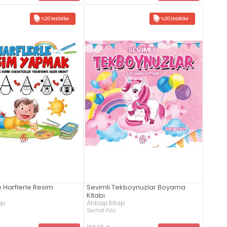
%20 İNDIRIM
%20 İNDIRIM
 Harflerle Resim
Sevimli Tekboynuzlar Boyama
Kitabı
ap
Ahbap Kitap
Serhat Filiz
100,00 TL