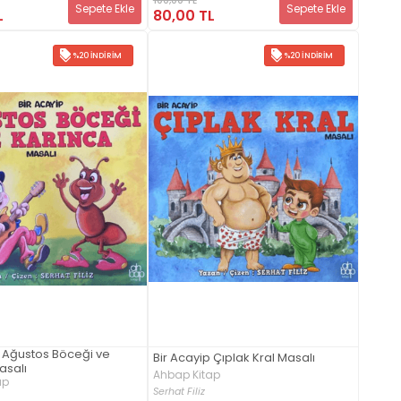
Sepete Ekle
Sepete Ekle
L
80,00 TL
%20 İNDIRIM
%20 İNDIRIM
p Ağustos Böceği ve
Bir Acayip Çıplak Kral Masalı
asalı
Ahbap Kitap
ap
Serhat Filiz