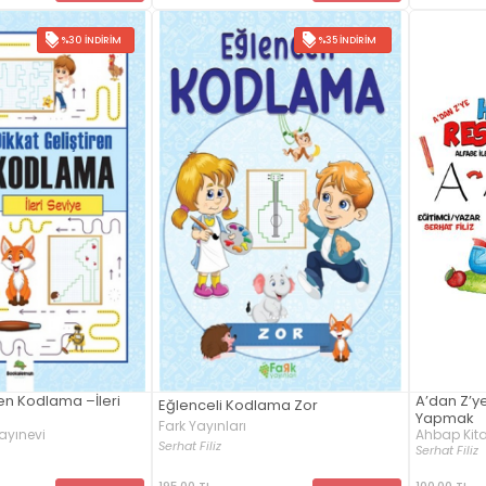
%30 İNDIRIM
%35 İNDIRIM
ren Kodlama –İleri
A’dan Z’ye
Eğlenceli Kodlama Zor
Yapmak
Fark Yayınları
ayınevi
Ahbap Kit
Serhat Filiz
Serhat Filiz
195,00 TL
100,00 TL