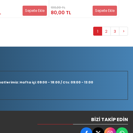
100,00 TL
Sepete Ekle
Sepete Ekle
L
80,00 TL
1
2
3
>
tlerimiz: Hafta içi: 09:00 - 18:00 / Cts: 09:00 - 13:00
BIZI TAKIP EDIN