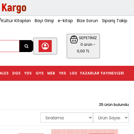
ültür Kitapları
Bayi Girişi
e-kitap
Bize Sorun
Sipariş Takip
SEPETİNİZ
0 ürün -
0,00 TL
ALES
DGS
YDS
GYS
MEB
YKS
LGS
YAZARLAR
YAYINEVLERI
25 ürün bulundu