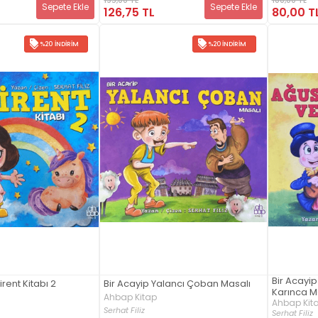
Sepete Ekle
Sepete Ekle
126,75 TL
80,00 T
%20 İNDIRIM
%20 İNDIRIM
Bir Acayi
irent Kitabı 2
Bir Acayip Yalancı Çoban Masalı
Karınca M
Ahbap Kitap
Ahbap Kit
Serhat Filiz
Serhat Filiz