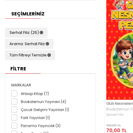
SEÇIMLERINIZ
Serhat Filiz (25)
Arama: Serhat Filiz
Tüm Filtreyi Temizle
FİLTRE
MARKALAR
Ahbap Kitap (7)
Bookalemun Yayınevi (4)
Gizli Nesnele
Bookalemun Y
Çocuk Gelişimi Yayınları (1)
Serhat Filiz
Fark Yayınları (1)
100,00 TL
Panama Yayıncılık (3)
70,00 TL