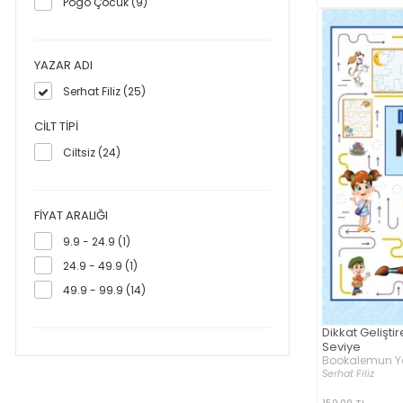
Pogo Çocuk (9)
YAZAR ADI
Serhat Filiz (25)
CILT TIPI
Ciltsiz (24)
FIYAT ARALIĞI
9.9 - 24.9 (1)
24.9 - 49.9 (1)
49.9 - 99.9 (14)
Dikkat Gelişti
Seviye
Bookalemun Y
Serhat Filiz
150,00 TL