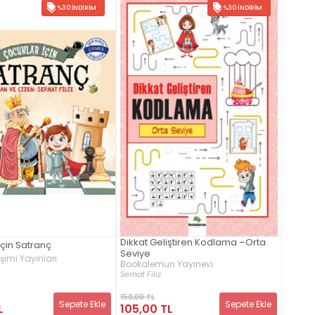
%30 İNDIRIM
%30 İNDIRIM
Dikkat Geliştiren Kodlama –Orta
İçin Satranç
Seviye
şimi Yayınları
Bookalemun Yayınevi
Serhat Filiz
150,00 TL
Sepete Ekle
Sepete Ekle
L
105,00 TL