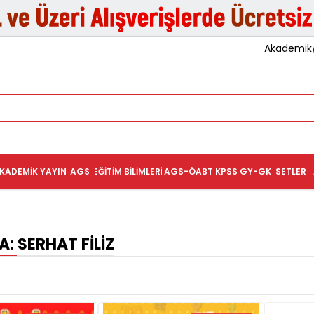
Akademik/K
KADEMIK YAYIN
AGS
EĞITIM BILIMLERI
AGS-ÖABT
KPSS GY-GK
SETLER
: SERHAT FILIZ