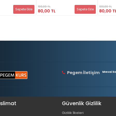
100,00 TL
100,00 TL
Sepete Ekle
Sepete Ekle
80,00 TL
80,00 T
Pegem İletişim
Mesai Saa
eslimat
Güvenlik Gizlilik
Gizlilik İlkeleri