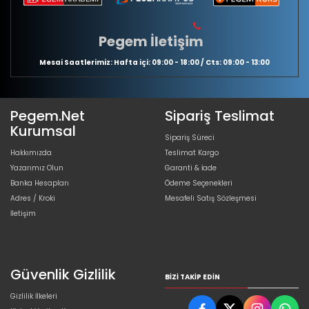
Pegem İletişim
Mesai Saatlerimiz: Hafta içi: 09:00 - 18:00 / Cts: 09:00 - 13:00
Pegem.Net
Sipariş Teslimat
Kurumsal
Sipariş Süreci
Hakkımızda
Teslimat Kargo
Yazarımız Olun
Garanti & İade
Banka Hesapları
Ödeme Seçenekleri
Adres / Kroki
Mesafeli Satış Sözleşmesi
İletişim
Güvenlik Gizlilik
BIZI TAKIP EDIN
Gizlilik İlkeleri