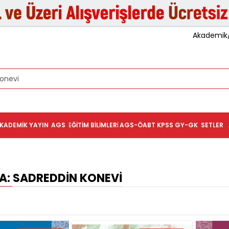
Akademik/K
KADEMIK YAYIN
AGS
EĞITIM BILIMLERI
AGS-ÖABT
KPSS GY-GK
SETLER
: SADREDDIN KONEVI