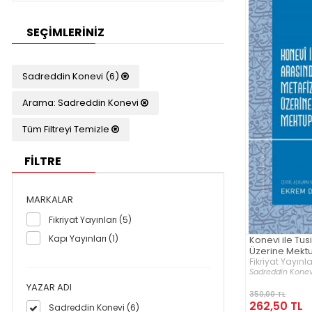
SEÇIMLERINIZ
Sadreddin Konevi (6)
Arama: Sadreddin Konevi
Tüm Filtreyi Temizle
FİLTRE
MARKALAR
Fikriyat Yayınları (5)
Kapı Yayınları (1)
Konevi ile Tus
Üzerine Mekt
Fikriyat Yayınla
Sadreddin Konev
YAZAR ADI
350,00 TL
262,50 TL
Sadreddin Konevi (6)