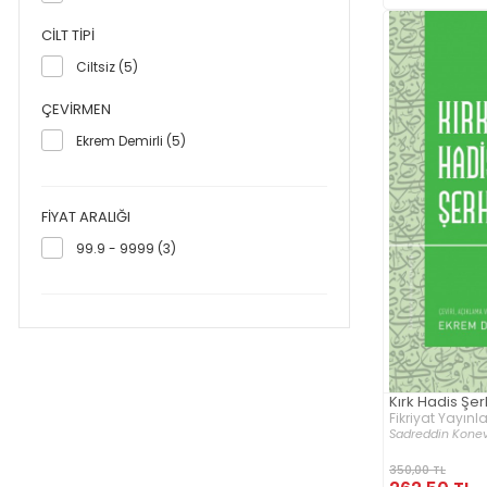
CILT TIPI
Ciltsiz (5)
ÇEVIRMEN
Ekrem Demirli (5)
FIYAT ARALIĞI
99.9 - 9999 (3)
Kırk Hadis Şer
Fikriyat Yayınla
Sadreddin Konev
350,00 TL