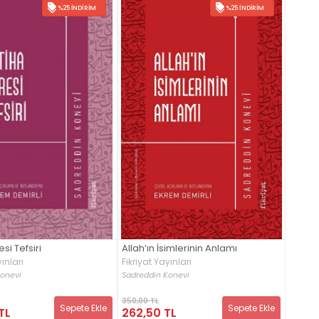
%25 İNDIRIM
%25 İNDIRIM
si Tefsiri
Allah’ın İsimlerinin Anlamı
ınları
Fikriyat Yayınları
onevi
Sadreddin Konevi
350,00 TL
Sepete Ekle
Sepete Ekle
TL
262,50 TL