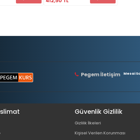
412,50 TL
Pegem İletişim
Mesai Saa
eslimat
Güvenlik Gizlilik
Gizlilik İlkeleri
o
Kişisel Verilen Korunması