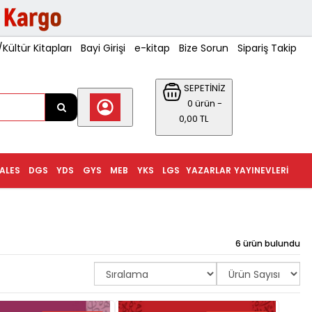
ültür Kitapları
Bayi Girişi
e-kitap
Bize Sorun
Sipariş Takip
SEPETİNİZ
0 ürün -
0,00 TL
ALES
DGS
YDS
GYS
MEB
YKS
LGS
YAZARLAR
YAYINEVLERI
6 ürün bulundu