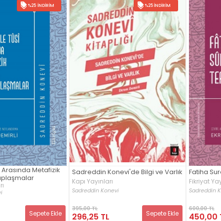
%25 İNDIRIM
%25 İNDIRIM
i Arasında Metafizik
Sadreddin Konevi'de Bilgi ve Varlık
Fatiha Sure
uplaşmalar
Kapı Yayınları
Fikriyat Yay
rı
Sadreddin Konevi
Sadreddin K
i
395,00 TL
600,00 TL
Sepete Ekle
Sepete Ekle
296,25 TL
450,00 