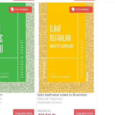
%25 İNDIRIM
%25 İNDIRIM
hi
İlahi Nefhalar Hakk’ın İlhamları
rı
Fikriyat Yayınları
i
Sadreddin Konevi
550,00 TL
Sepete Ekle
Sepete Ekle