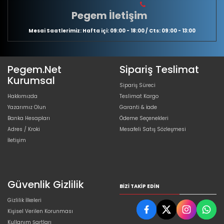
Pegem İletişim
Mesai Saatlerimiz: Hafta içi: 09:00 - 18:00 / Cts: 09:00 - 13:00
Pegem.Net
Sipariş Teslimat
Kurumsal
Sipariş Süreci
Hakkımızda
Teslimat Kargo
Yazarımız Olun
Garanti & İade
Banka Hesapları
Ödeme Seçenekleri
Adres / Kroki
Mesafeli Satış Sözleşmesi
İletişim
Güvenlik Gizlilik
BIZI TAKIP EDIN
Gizlilik İlkeleri
Kişisel Verilen Korunması
Kullanım Şartları