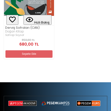
Hızlı Bakış
Derviş Sofraları (Ciltli)
Doğan Kitap
Sahrap Soysal
850,00 TL
680,00 TL
Sepete Ekle