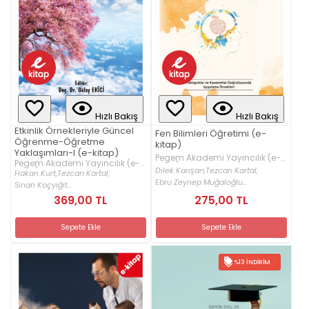
Hızlı Bakış
Hızlı Bakış
Etkinlik Örnekleriyle Güncel
Fen Bilimleri Öğretimi (e-
Öğrenme-Öğretme
kitap)
Yaklaşımları-I (e-kitap)
Pegem Akademi Yayıncılık (e-
Pegem Akademi Yayıncılık (e-
kitap)
Dilek Karışan,
Tezcan Kartal,
kitap)
Hakan Kurt,
Tezcan Kartal,
Ebru Zeynep Muğaloğlu...
Sinan Koçyiğit...
369,00 TL
275,00 TL
Sepete Ekle
Sepete Ekle
%13 İNDIRIM