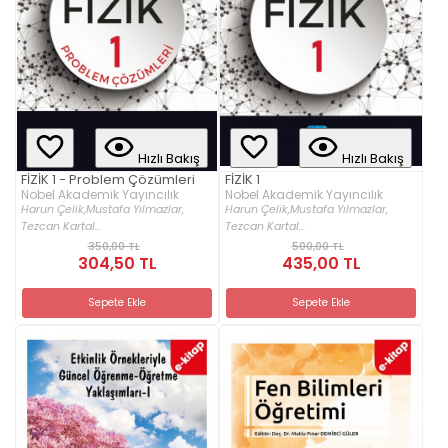
Hızlı Bakış
Hızlı Bakış
FİZİK 1 - Problem Çözümleri
FİZİK 1
Nobel Akademik Yayıncılık
Nobel Akademik Yayıncılık
Harun Çelik,
Mustafa Yılmazlar,
Harun Çelik,
Mustafa Yılmazlar,
Tezcan Kartal...
Tezcan Kartal...
350,00 TL
500,00 TL
304,50 TL
435,00 TL
Sepete Ekle
Sepete Ekle