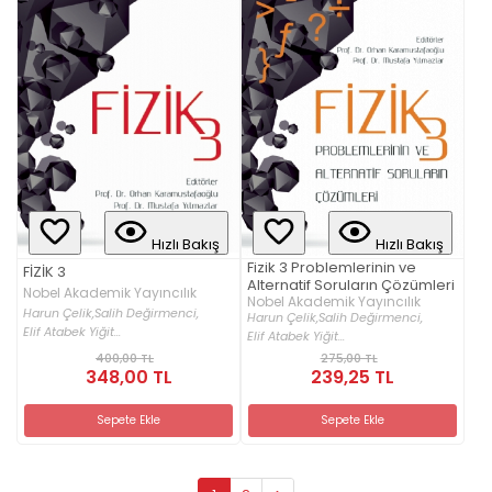
Hızlı Bakış
Hızlı Bakış
Fizik 3 Problemlerinin ve
FİZİK 3
Alternatif Soruların Çözümleri
Nobel Akademik Yayıncılık
Nobel Akademik Yayıncılık
Harun Çelik,
Salih Değirmenci,
Harun Çelik,
Salih Değirmenci,
Elif Atabek Yiğit...
Elif Atabek Yiğit...
400,00 TL
275,00 TL
348,00 TL
239,25 TL
Sepete Ekle
Sepete Ekle