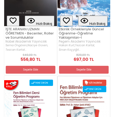
Hızlı Bakış
Hızlı Bakış
İŞTE ARANAN UZMAN
Etkinlik Örnekleriyle Güncel
ÖĞRETMEN - Beceriler, Roller
Öğrenme-Öğretme
ve Sorumluluklar
Yaklaşımları-I
Nobel Akademik Yayıncılık
Pegem Akademi Yayıncılık
Sema Öngören,
Naciye Güven,
Hakan Kurt,
Tezcan Kartal,
Tezcan Kartal...
Sinan Koçyiğit...
640,00 TL
820,00 TL
556,80 TL
697,00 TL
Sepete Ekle
Sepete Ekle
YENI ÜRÜN
%15 İNDIRIM
YENI ÜRÜN