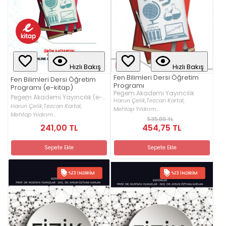
Hızlı Bakış
Hızlı Bakış
Fen Bilimleri Dersi Öğretim
Fen Bilimleri Dersi Öğretim
Programı
Programı (e-kitap)
Pegem Akademi Yayıncılık
Pegem Akademi Yayıncılık (e-
Harun Çelik,
Tezcan Kartal,
kitap)
Harun Çelik,
Tezcan Kartal,
Mehtap Yıldırım...
Mehtap Yıldırım...
535,00 TL
241,00 TL
454,75 TL
Sepete Ekle
Sepete Ekle
%13 İNDIRIM
%13 İNDIRIM