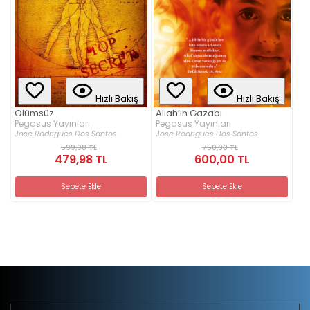
Hızlı Bakış
Hızlı Bakış
Ölümsüz
Allah’ın Gazabı
Pegasus Yayınları
Pegasus Yayınları
Jose Rodrigues Dos Santos
Jose Rodrigues Dos Santos
599,98 TL
750,00 TL
479,98 TL
600,00 TL
Sepete Ekle
Sepete Ekle