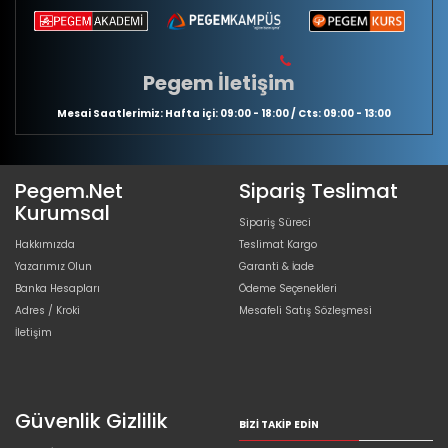
Pegem İletişim
Mesai Saatlerimiz: Hafta içi: 09:00 - 18:00 / Cts: 09:00 - 13:00
Pegem.Net
Sipariş Teslimat
Kurumsal
Sipariş Süreci
Hakkımızda
Teslimat Kargo
Yazarımız Olun
Garanti & İade
Banka Hesapları
Ödeme Seçenekleri
Adres / Kroki
Mesafeli Satış Sözleşmesi
İletişim
Güvenlik Gizlilik
BIZI TAKIP EDIN