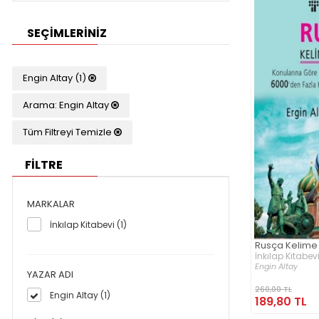
SEÇIMLERINIZ
Engin Altay (1)
Arama: Engin Altay
Tüm Filtreyi Temizle
FİLTRE
MARKALAR
İnkılap Kitabevi (1)
Rusça Kelime
İnkılap Kitabev
Engin Altay
YAZAR ADI
260,00 TL
Engin Altay (1)
189,80 TL