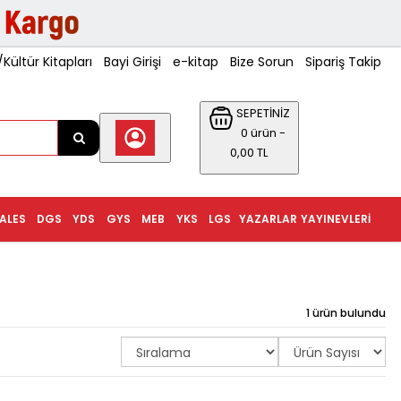
ültür Kitapları
Bayi Girişi
e-kitap
Bize Sorun
Sipariş Takip
SEPETİNİZ
0 ürün -
0,00 TL
ALES
DGS
YDS
GYS
MEB
YKS
LGS
YAZARLAR
YAYINEVLERI
1 ürün bulundu