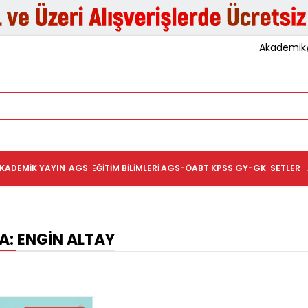
Akademik/K
KADEMIK YAYIN
AGS
EĞITIM BILIMLERI
AGS-ÖABT
KPSS GY-GK
SETLER
: ENGIN ALTAY