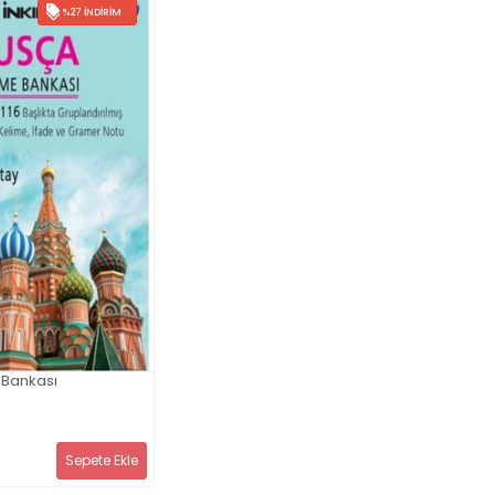
%27 İNDIRIM
 Bankası
i
Sepete Ekle