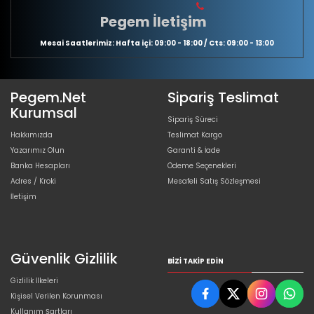
Pegem İletişim
Mesai Saatlerimiz: Hafta içi: 09:00 - 18:00 / Cts: 09:00 - 13:00
Pegem.Net
Sipariş Teslimat
Kurumsal
Sipariş Süreci
Hakkımızda
Teslimat Kargo
Yazarımız Olun
Garanti & İade
Banka Hesapları
Ödeme Seçenekleri
Adres / Kroki
Mesafeli Satış Sözleşmesi
İletişim
Güvenlik Gizlilik
BIZI TAKIP EDIN
Gizlilik İlkeleri
Kişisel Verilen Korunması
Kullanım Şartları