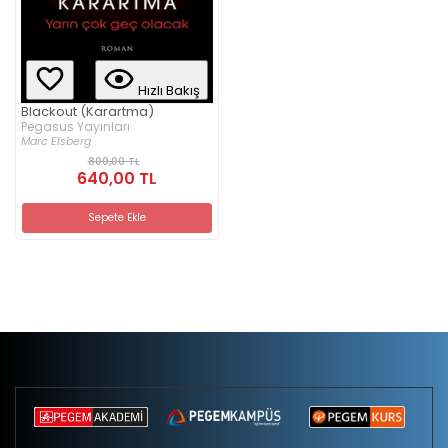
Hızlı Bakış
Blackout (Karartma)
Pegasus Yayınları
Marc Elsberg
800,00 TL
640,00 TL
Sepete Ekle