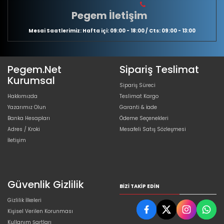
Pegem İletişim
Mesai Saatlerimiz: Hafta içi: 09:00 - 18:00 / Cts: 09:00 - 13:00
Pegem.Net
Sipariş Teslimat
Kurumsal
Sipariş Süreci
Hakkımızda
Teslimat Kargo
Yazarımız Olun
Garanti & İade
Banka Hesapları
Ödeme Seçenekleri
Adres / Kroki
Mesafeli Satış Sözleşmesi
İletişim
Güvenlik Gizlilik
BIZI TAKIP EDIN
Gizlilik İlkeleri
Kişisel Verilen Korunması
Kullanım Şartları