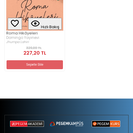
Hızlı Bakış
Roma Hikâyeleri
Domingo Yayınevi
Jhumpa Lahiri
320,00 TL
227,20 TL
Sepete Ekle