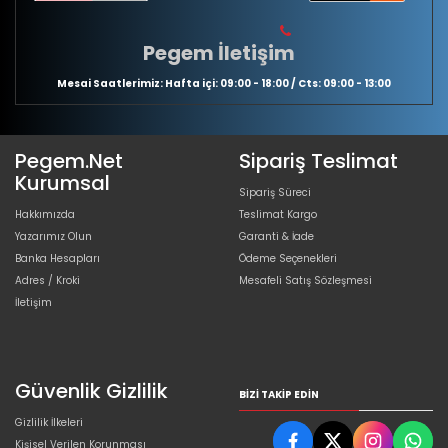
Pegem İletişim
Mesai Saatlerimiz: Hafta içi: 09:00 - 18:00 / Cts: 09:00 - 13:00
Pegem.Net
Sipariş Teslimat
Kurumsal
Sipariş Süreci
Hakkımızda
Teslimat Kargo
Yazarımız Olun
Garanti & İade
Banka Hesapları
Ödeme Seçenekleri
Adres / Kroki
Mesafeli Satış Sözleşmesi
İletişim
Güvenlik Gizlilik
BIZI TAKIP EDIN
Gizlilik İlkeleri
Kişisel Verilen Korunması