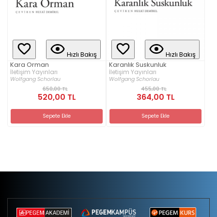
Hızlı Bakış
Hızlı Bakış
Kara Orman
Karanlık Suskunluk
İletişim Yayınları
İletişim Yayınları
Wolfgang Schorlau
Wolfgang Schorlau
650,00 TL
455,00 TL
520,00 TL
364,00 TL
Sepete Ekle
Sepete Ekle