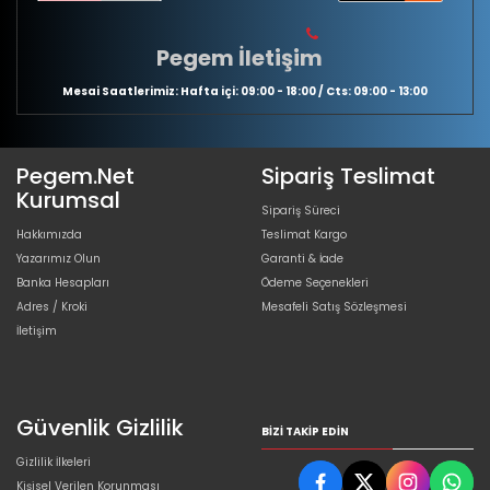
Pegem İletişim
Mesai Saatlerimiz: Hafta içi: 09:00 - 18:00 / Cts: 09:00 - 13:00
Pegem.Net
Sipariş Teslimat
Kurumsal
Sipariş Süreci
Hakkımızda
Teslimat Kargo
Yazarımız Olun
Garanti & İade
Banka Hesapları
Ödeme Seçenekleri
Adres / Kroki
Mesafeli Satış Sözleşmesi
İletişim
Güvenlik Gizlilik
BIZI TAKIP EDIN
Gizlilik İlkeleri
Kişisel Verilen Korunması