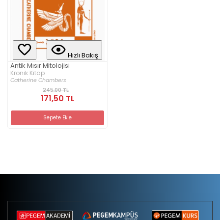
Hızlı Bakış
Antik Mısır Mitolojisi
Kronik Kitap
Catherine Chambers
245,00 TL
171,50 TL
Sepete Ekle