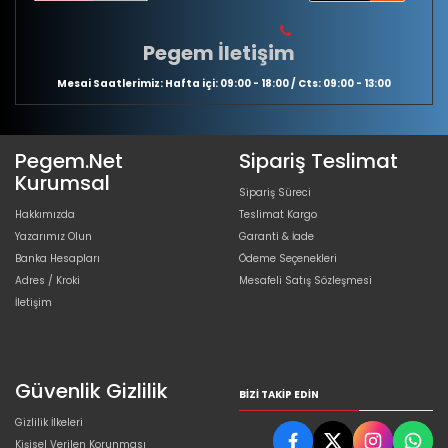
Pegem İletişim
Mesai Saatlerimiz: Hafta içi: 09:00 - 18:00 / Cts: 09:00 - 13:00
Pegem.Net
Sipariş Teslimat
Kurumsal
Sipariş Süreci
Hakkımızda
Teslimat Kargo
Yazarımız Olun
Garanti & İade
Banka Hesapları
Ödeme Seçenekleri
Adres / Kroki
Mesafeli Satış Sözleşmesi
İletişim
Güvenlik Gizlilik
BIZI TAKIP EDIN
Gizlilik İlkeleri
Kişisel Verilen Korunması