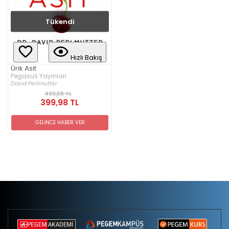
Tükendi
Hızlı Bakış
Ürik Asit
Pegasus Yayınları
David Perlmutter
499,98 TL
399,98 TL
GELİNCE HABER VER