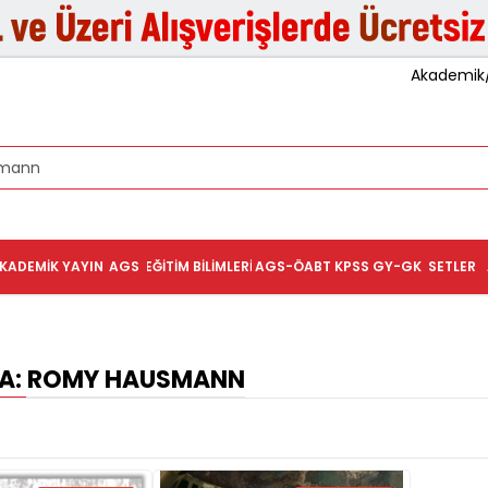
Akademik/K
KADEMIK YAYIN
AGS
EĞITIM BILIMLERI
AGS-ÖABT
KPSS GY-GK
SETLER
A: ROMY HAUSMANN