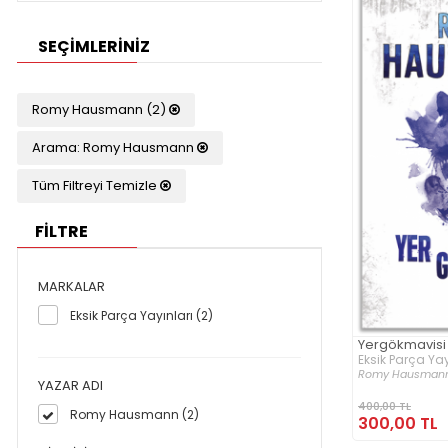
SEÇIMLERINIZ
Romy Hausmann (2)
Arama: Romy Hausmann
Tüm Filtreyi Temizle
FİLTRE
MARKALAR
Eksik Parça Yayınları (2)
Yergökmavisi
Eksik Parça Yay
Romy Hausman
YAZAR ADI
400,00 TL
Romy Hausmann (2)
300,00 TL