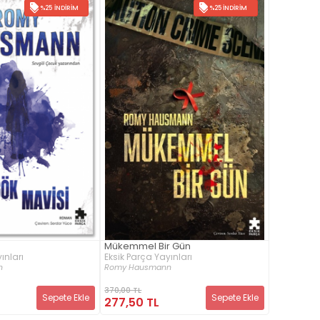
%25 İNDIRIM
%25 İNDIRIM
Mükemmel Bir Gün
ınları
Eksik Parça Yayınları
n
Romy Hausmann
370,00 TL
Sepete Ekle
Sepete Ekle
277,50 TL