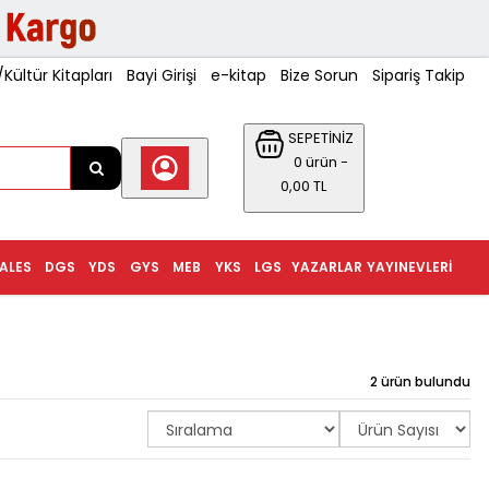
ültür Kitapları
Bayi Girişi
e-kitap
Bize Sorun
Sipariş Takip
SEPETİNİZ
0 ürün -
0,00 TL
ALES
DGS
YDS
GYS
MEB
YKS
LGS
YAZARLAR
YAYINEVLERI
2 ürün bulundu