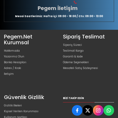
Pegem İletişim
Mesai Saatlerimiz: Hafta içi: 09:00 - 18:00 / Cts: 09:00 - 13:00
Pegem.Net
Sipariş Teslimat
Kurumsal
Sipariş Süreci
Hakkımızda
Teslimat Kargo
Yazarımız Olun
Garanti & İade
Banka Hesapları
Ödeme Seçenekleri
Adres / Kroki
Mesafeli Satış Sözleşmesi
İletişim
Güvenlik Gizlilik
BIZI TAKIP EDIN
Gizlilik İlkeleri
Kişisel Verilen Korunması
Kullanım Şartları