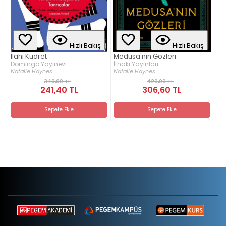
Hızlı Bakış
Hızlı Bakış
İlahi Kudret
Medusa'nın Gözleri
Domingo Yayınevi
İthaki Yayınları
Natalie Haynes
Natalie Haynes
340,00 TL
420,00 TL
241,40 TL
306,60 TL
Sepete Ekle
Sepete Ekle