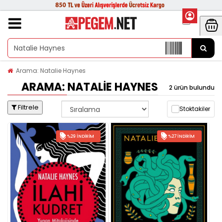
Arama: Natalie Haynes
ARAMA: NATALIE HAYNES
2 ürün bulundu
Filtrele
Stoktakiler
%29 İNDIRIM
%27 İNDIRIM