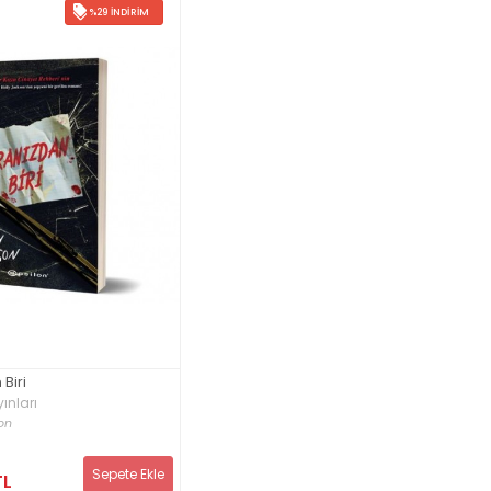
%29 İNDIRIM
Biri
ınları
on
Sepete Ekle
TL