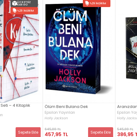
ÜCRETSIZ
%29 İNDIRIM
KARGO
%29 İNDIRIM
Seti – 4 Kitaplık
Ölüm Beni Bulana Dek
Aranızdan 
Epsilon Yayınları
Epsilon Yay
rı
Holly Jackson
Holly Jacks
645,00 TL
545,00 TL
Sepete Ekle
Sepete Ekle
457,95 TL
386,95 