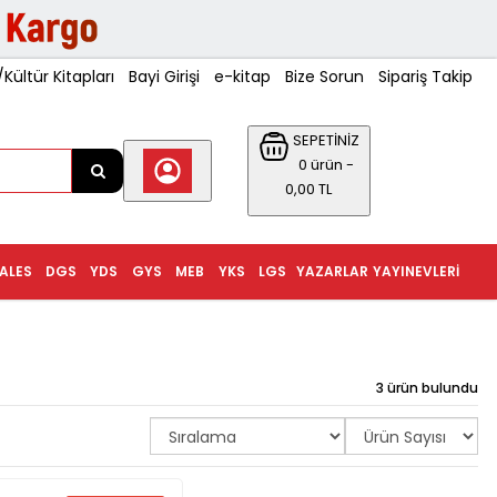
ültür Kitapları
Bayi Girişi
e-kitap
Bize Sorun
Sipariş Takip
SEPETİNİZ
0 ürün -
0,00 TL
ALES
DGS
YDS
GYS
MEB
YKS
LGS
YAZARLAR
YAYINEVLERI
3 ürün bulundu