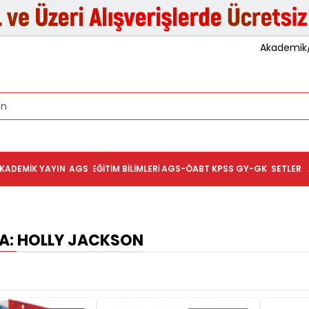
Akademik/K
KADEMIK YAYIN
AGS
EĞITIM BILIMLERI
AGS-ÖABT
KPSS GY-GK
SETLER
: HOLLY JACKSON