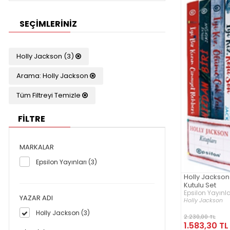
SEÇIMLERINIZ
Holly Jackson (3)
Arama: Holly Jackson
Tüm Filtreyi Temizle
FİLTRE
MARKALAR
Epsilon Yayınları (3)
Holly Jackson 
Kutulu Set
Epsilon Yayınla
YAZAR ADI
Holly Jackson
Holly Jackson (3)
2.230,00 TL
1.583,30 TL