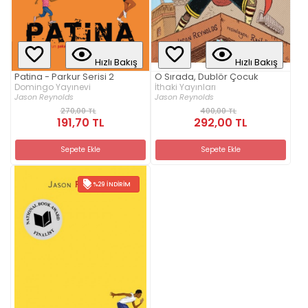
Hızlı Bakış
Hızlı Bakış
Patina - Parkur Serisi 2
O Sırada, Dublör Çocuk
Domingo Yayınevi
İthaki Yayınları
Jason Reynolds
Jason Reynolds
270,00 TL
400,00 TL
191,70 TL
292,00 TL
Sepete Ekle
Sepete Ekle
%29 İNDIRIM