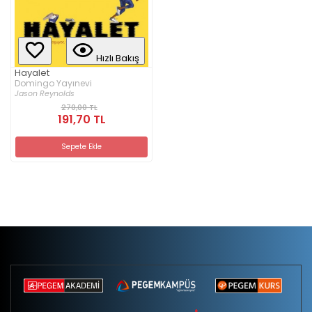
Hızlı Bakış
Hayalet
Domingo Yayınevi
Jason Reynolds
270,00 TL
191,70 TL
Sepete Ekle