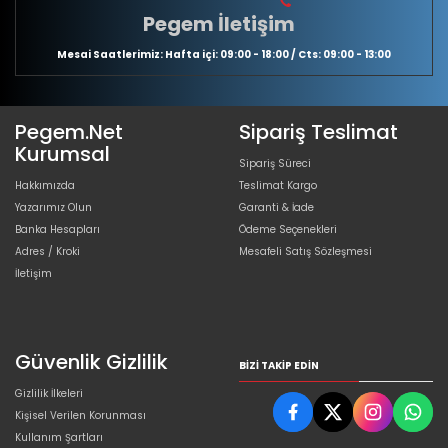
Pegem İletişim
Mesai Saatlerimiz: Hafta içi: 09:00 - 18:00 / Cts: 09:00 - 13:00
Pegem.Net
Sipariş Teslimat
Kurumsal
Sipariş Süreci
Hakkımızda
Teslimat Kargo
Yazarımız Olun
Garanti & İade
Banka Hesapları
Ödeme Seçenekleri
Adres / Kroki
Mesafeli Satış Sözleşmesi
İletişim
Güvenlik Gizlilik
BIZI TAKIP EDIN
Gizlilik İlkeleri
Kişisel Verilen Korunması
Kullanım Şartları