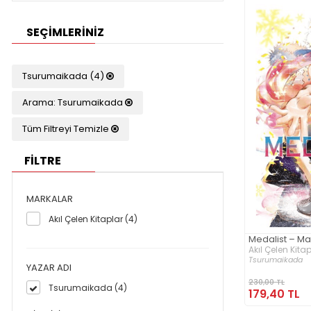
SEÇIMLERINIZ
Tsurumaikada (4)
Arama: Tsurumaikada
Tüm Filtreyi Temizle
FİLTRE
MARKALAR
Akıl Çelen Kitaplar (4)
Medalist – M
Akıl Çelen Kita
Tsurumaikada
YAZAR ADI
230,00 TL
Tsurumaikada (4)
179,40 TL