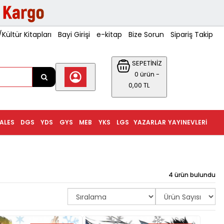
ültür Kitapları
Bayi Girişi
e-kitap
Bize Sorun
Sipariş Takip
SEPETİNİZ
0 ürün -
0,00 TL
ALES
DGS
YDS
GYS
MEB
YKS
LGS
YAZARLAR
YAYINEVLERI
4 ürün bulundu