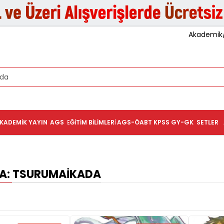
Akademik/K
KADEMIK YAYIN
AGS
EĞITIM BILIMLERI
AGS-ÖABT
KPSS GY-GK
SETLER
: TSURUMAIKADA