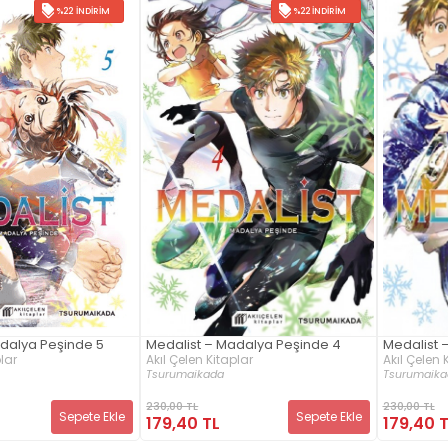
%22 İNDIRIM
%22 İNDIRIM
adalya Peşinde 5
Medalist – Madalya Peşinde 4
Medalist 
plar
Akıl Çelen Kitaplar
Akıl Çelen 
Tsurumaikada
Tsurumaika
230,00 TL
230,00 TL
Sepete Ekle
Sepete Ekle
179,40 TL
179,40 