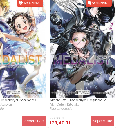
%22 İNDIRIM
%22 İNDIRIM
– Madalya Peşinde 3
Medalist – Madalya Peşinde 2
Kitaplar
Akıl Çelen Kitaplar
da
Tsurumaikada
230,00 TL
Sepete Ekle
Sepete Ekle
TL
179,40 TL