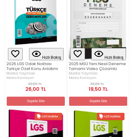
Hızlı Bakış
Hızlı Bakış
2025 LGS Odak Noktası
2025 MSÜ Yeni Nesil Deneme
Türkçe Özet Konu Anlatımı
Tamamı Video Çözümlü
Marka Yayınları
Marka Yayınları
Marka Komisyon
Marka Komisyon
40,00 TL
30,00 TL
26,00 TL
19,50 TL
Sepete Ekle
Sepete Ekle
%35 İNDIRIM
%35 İNDIRIM