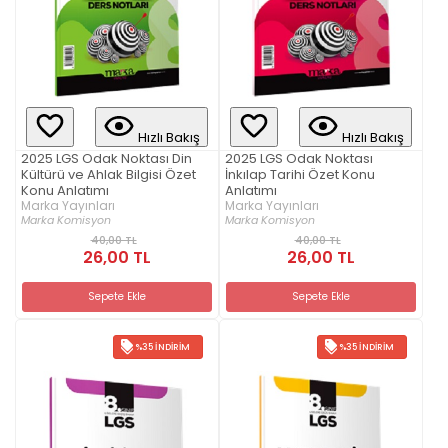
Hızlı Bakış
Hızlı Bakış
2025 LGS Odak Noktası Din
2025 LGS Odak Noktası
Kültürü ve Ahlak Bilgisi Özet
İnkılap Tarihi Özet Konu
Konu Anlatımı
Anlatımı
Marka Yayınları
Marka Yayınları
Marka Komisyon
Marka Komisyon
40,00 TL
40,00 TL
26,00 TL
26,00 TL
Sepete Ekle
Sepete Ekle
%35 İNDIRIM
%35 İNDIRIM