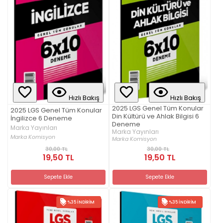
Hızlı Bakış
Hızlı Bakış
2025 LGS Genel Tüm Konular
2025 LGS Genel Tüm Konular
Din Kültürü ve Ahlak Bilgisi 6
İngilizce 6 Deneme
Deneme
Marka Yayınları
Marka Yayınları
Marka Komisyon
Marka Komisyon
30,00 TL
30,00 TL
19,50 TL
19,50 TL
Sepete Ekle
Sepete Ekle
%35 İNDIRIM
%35 İNDIRIM