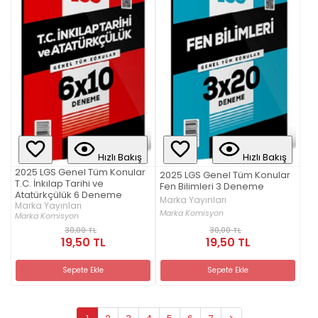
Hızlı Bakış
Hızlı Bakış
2025 LGS Genel Tüm Konular
2025 LGS Genel Tüm Konular
T.C. İnkılap Tarihi ve
Fen Bilimleri 3 Deneme
Atatürkçülük 6 Deneme
Marka Yayınları
Marka Yayınları
Marka Komisyon
Marka Komisyon
30,00 TL
30,00 TL
19,50 TL
19,50 TL
Sepete Ekle
Sepete Ekle