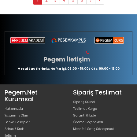
1
2
3
4
5
6
7
>
Pegem İletişim
Mesai Saatlerimiz: Hafta içi: 09:00 - 18:00 / Cts: 09:00 - 13:00
Pegem.Net
Sipariş Teslimat
Kurumsal
Sipariş Süreci
Hakkımızda
Teslimat Kargo
Yazarımız Olun
Garanti & İade
Banka Hesapları
Ödeme Seçenekleri
Adres / Kroki
Mesafeli Satış Sözleşmesi
İletişim