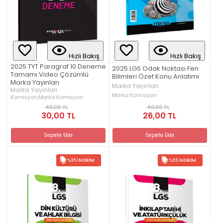
Hızlı Bakış
Hızlı Bakış
2025 TYT Paragraf 10 Deneme
2025 LGS Odak Noktası Fen
Tamamı Video Çözümlü
Bilimleri Özet Konu Anlatımı
Marka Yayınları
Marka Yayınları
Marka Yayınları
Marka Komisyon
Komisyon,
Marka Komisyon
40,00 TL
40,00 TL
30,00 TL
26,00 TL
Sepete Ekle
Sepete Ekle
%35 İNDIRIM
%35 İNDIRIM