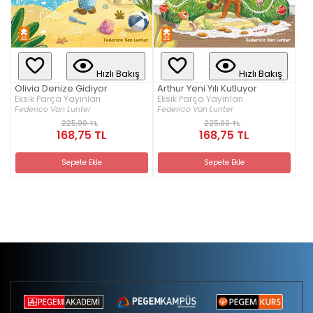
Hızlı Bakış
Hızlı Bakış
Olivia Denize Gidiyor
Arthur Yeni Yılı Kutluyor
Eksik Parça Yayınları
Eksik Parça Yayınları
Federico Van Lunter
Federico Van Lunter
225,00 TL
225,00 TL
168,75 TL
168,75 TL
Sepete Ekle
Sepete Ekle