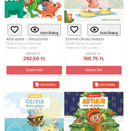
Hızlı Bakış
Hızlı Bakış
Afacanlar - Dinozorlar
Emma Okula Gidiyor
Eksik Parça Yayınları
Eksik Parça Yayınları
Federico Van Lunter
Federico Van Lunter
390,00 TL
225,00 TL
292,50 TL
168,75 TL
Sepete Ekle
Sepete Ekle
%25 İNDIRIM
%25 İNDIRIM