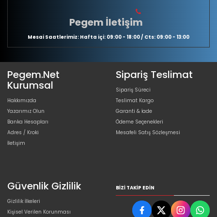
Pegem İletişim
Mesai Saatlerimiz: Hafta içi: 09:00 - 18:00 / Cts: 09:00 - 13:00
Pegem.Net
Sipariş Teslimat
Kurumsal
Sipariş Süreci
Hakkımızda
Teslimat Kargo
Yazarımız Olun
Garanti & İade
Banka Hesapları
Ödeme Seçenekleri
Adres / Kroki
Mesafeli Satış Sözleşmesi
İletişim
Güvenlik Gizlilik
BIZI TAKIP EDIN
Gizlilik İlkeleri
Kişisel Verilen Korunması