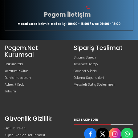
Pegem İletişim
Mesai Saatlerimiz: Hafta içi: 09:00 - 18:00 / Cts: 09:00 - 13:00
Pegem.Net
Sipariş Teslimat
Kurumsal
Sipariş Süreci
Hakkımızda
Teslimat Kargo
Yazarımız Olun
Garanti & İade
Banka Hesapları
Ödeme Seçenekleri
Adres / Kroki
Mesafeli Satış Sözleşmesi
İletişim
Güvenlik Gizlilik
BIZI TAKIP EDIN
Gizlilik İlkeleri
Kişisel Verilen Korunması