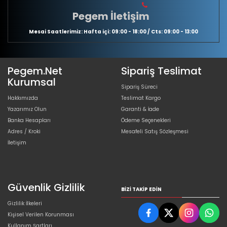
Pegem İletişim
Mesai Saatlerimiz: Hafta içi: 09:00 - 18:00 / Cts: 09:00 - 13:00
Pegem.Net
Sipariş Teslimat
Kurumsal
Sipariş Süreci
Hakkımızda
Teslimat Kargo
Yazarımız Olun
Garanti & İade
Banka Hesapları
Ödeme Seçenekleri
Adres / Kroki
Mesafeli Satış Sözleşmesi
İletişim
Güvenlik Gizlilik
BIZI TAKIP EDIN
Gizlilik İlkeleri
Kişisel Verilen Korunması
Kullanım Şartları