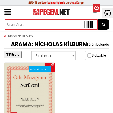
Nicholas Kilburn
ARAMA: NICHOLAS KILBURN
1 ürün bulundu
Filtrele
Stoktakiler
YENI ÜRÜN