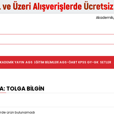
Akademik/K
KADEMIK YAYIN
AGS
EĞITIM BILIMLERI
AGS-ÖABT
KPSS GY-GK
SETLER
: TOLGA BILGIN
terde ürün bulunamadı