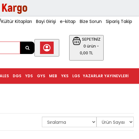
ültür Kitapları
Bayi Girişi
e-kitap
Bize Sorun
Sipariş Takip
SEPETİNİZ
0 ürün -
0,00 TL
ALES
DGS
YDS
GYS
MEB
YKS
LGS
YAZARLAR
YAYINEVLERI