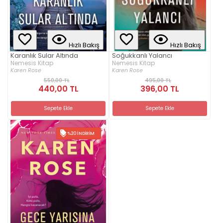
Hızlı Bakış
Hızlı Bakış
Karanlık Sular Altında
Soğukkanlı Yalancı
Nemesis Kitap
Nemesis Kitap
Karen Rose
Karen Rose
550,00 TL
495,00 TL
440,00 TL
396,00 TL
Sepete Ekle
Sepete Ekle
%20 İNDIRIM