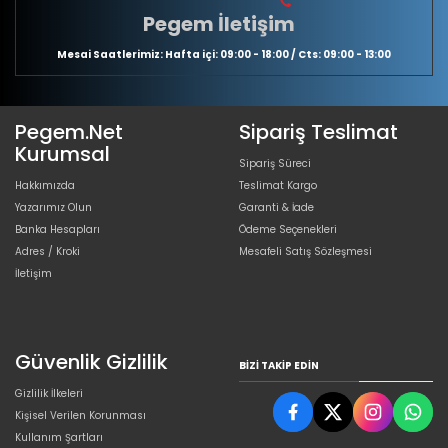
Pegem İletişim
Mesai Saatlerimiz: Hafta içi: 09:00 - 18:00 / Cts: 09:00 - 13:00
Pegem.Net
Sipariş Teslimat
Kurumsal
Sipariş Süreci
Hakkımızda
Teslimat Kargo
Yazarımız Olun
Garanti & İade
Banka Hesapları
Ödeme Seçenekleri
Adres / Kroki
Mesafeli Satış Sözleşmesi
İletişim
Güvenlik Gizlilik
BIZI TAKIP EDIN
Gizlilik İlkeleri
Kişisel Verilen Korunması
Kullanım Şartları