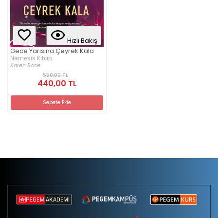
Hızlı Bakış
Gece Yarısına Çeyrek Kala
Nemesis Kitap
Karen Rose
550,00 TL
440,00 TL
Sepete Ekle