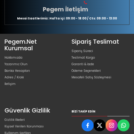
Pegem İletişim
Mesai Saatlerimiz: Hafta içi: 09:00 - 18:00 / Cts: 09:00 - 13:00
Pegem.Net
Sipariş Teslimat
Kurumsal
Sipariş Süreci
Hakkımızda
Teslimat Kargo
Yazarımız Olun
Garanti & İade
Banka Hesapları
Ödeme Seçenekleri
Adres / Kroki
Mesafeli Satış Sözleşmesi
İletişim
Güvenlik Gizlilik
BIZI TAKIP EDIN
Gizlilik İlkeleri
Kişisel Verilen Korunması
Kullanım Şartları