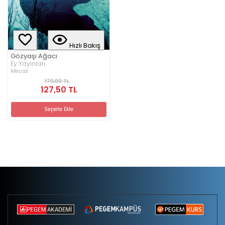
Hızlı Bakış
Gözyaşı Ağacı
Ey Yayınları
Mecaz
170,00 TL
127,50 TL
Sepete Ekle