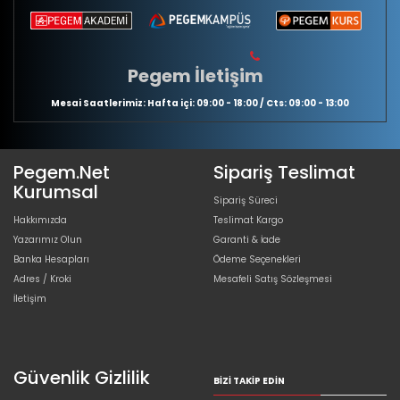
Pegem İletişim
Mesai Saatlerimiz: Hafta içi: 09:00 - 18:00 / Cts: 09:00 - 13:00
Pegem.Net
Sipariş Teslimat
Kurumsal
Sipariş Süreci
Hakkımızda
Teslimat Kargo
Yazarımız Olun
Garanti & İade
Banka Hesapları
Ödeme Seçenekleri
Adres / Kroki
Mesafeli Satış Sözleşmesi
İletişim
Güvenlik Gizlilik
BIZI TAKIP EDIN