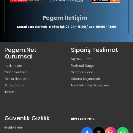
Pegem İletişim
Mesai Saatlerimiz: Hafta içi: 09:00 - 18:00 / Cts: 09:00 - 13:00
Pegem.Net
Sipariş Teslimat
Kurumsal
Sipariş Süreci
Hakkımızda
Teslimat Kargo
Yazarımız Olun
Garanti & İade
Banka Hesapları
Ödeme Seçenekleri
Adres / Kroki
Mesafeli Satış Sözleşmesi
İletişim
Güvenlik Gizlilik
BIZI TAKIP EDIN
Gizlilik İlkeleri