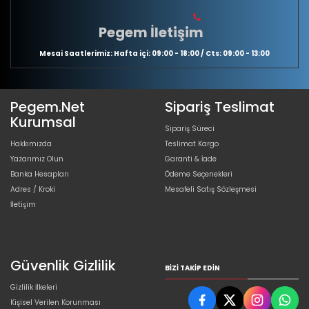
Pegem İletişim
Mesai Saatlerimiz: Hafta içi: 09:00 - 18:00 / Cts: 09:00 - 13:00
Pegem.Net
Sipariş Teslimat
Kurumsal
Sipariş Süreci
Hakkımızda
Teslimat Kargo
Yazarımız Olun
Garanti & İade
Banka Hesapları
Ödeme Seçenekleri
Adres / Kroki
Mesafeli Satış Sözleşmesi
İletişim
Güvenlik Gizlilik
BIZI TAKIP EDIN
Gizlilik İlkeleri
Kişisel Verilen Korunması