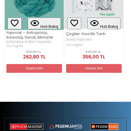
Hızlı Bakış
Hızlı Bakış
Yapmak – Antropoloji,
Çizgiler: Kısa Bir Tarih
Arkeoloji, Sanat, Mimarlık
Livera Yayınevi
İş Bankası Kültür Yayınları
Tim Ingold
Tim Ingold
360,00 TL
445,00 TL
262,80 TL
356,00 TL
Sepete Ekle
Sepete Ekle