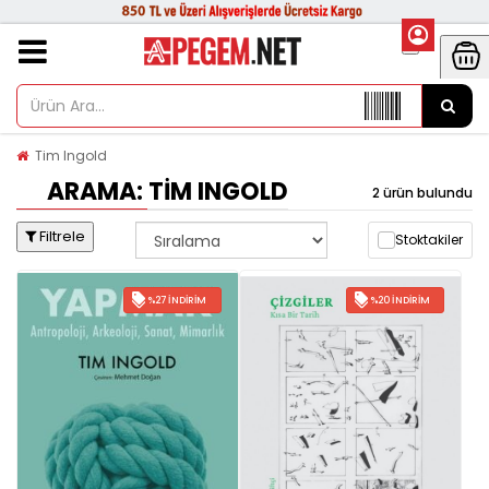
Tim Ingold
ARAMA: TIM INGOLD
2 ürün bulundu
Filtrele
Stoktakiler
%27 İNDIRIM
%20 İNDIRIM