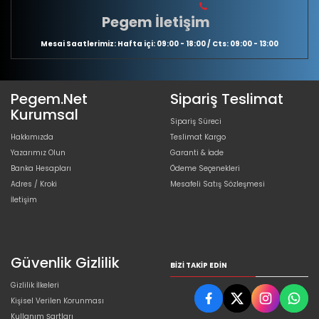
Pegem İletişim
Mesai Saatlerimiz: Hafta içi: 09:00 - 18:00 / Cts: 09:00 - 13:00
Pegem.Net
Sipariş Teslimat
Kurumsal
Sipariş Süreci
Hakkımızda
Teslimat Kargo
Yazarımız Olun
Garanti & İade
Banka Hesapları
Ödeme Seçenekleri
Adres / Kroki
Mesafeli Satış Sözleşmesi
İletişim
Güvenlik Gizlilik
BIZI TAKIP EDIN
Gizlilik İlkeleri
Kişisel Verilen Korunması
Kullanım Şartları