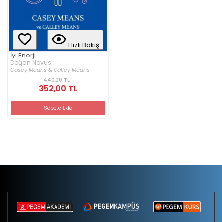
Hızlı Bakış
İyi Enerji
Doğan Novus
Casey Means & Calley Means
440,00 TL
352,00 TL
Sepete Ekle