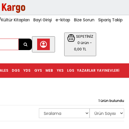
ültür Kitapları
Bayi Girişi
e-kitap
Bize Sorun
Sipariş Takip
SEPETİNİZ
0 ürün -
0,00 TL
ALES
DGS
YDS
GYS
MEB
YKS
LGS
YAZARLAR
YAYINEVLERI
1 ürün bulundu