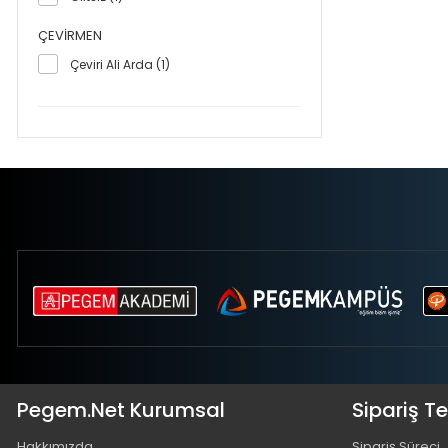
ÇEVIRMEN
Çeviri Ali Arda (1)
Pegem.Net Kurumsal
Sipariş T
Hakkımızda
Sipariş Süreci