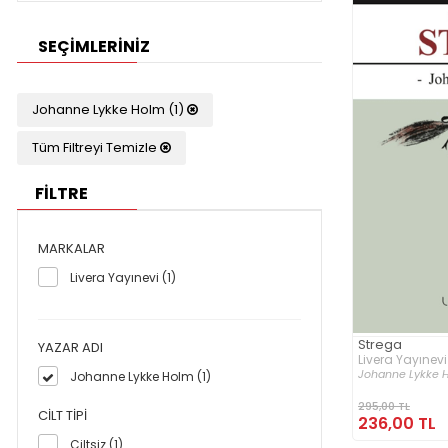
SEÇIMLERINIZ
Johanne Lykke Holm (1)
Tüm Filtreyi Temizle
FİLTRE
MARKALAR
Livera Yayınevi (1)
Strega
YAZAR ADI
Livera Yayınevi
Johanne Lykke 
Johanne Lykke Holm (1)
295,00 TL
CILT TIPI
236,00 TL
Ciltsiz (1)