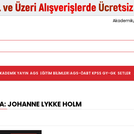
Akademik/K
KADEMIK YAYIN
AGS
EĞITIM BILIMLERI
AGS-ÖABT
KPSS GY-GK
SETLER
: JOHANNE LYKKE HOLM