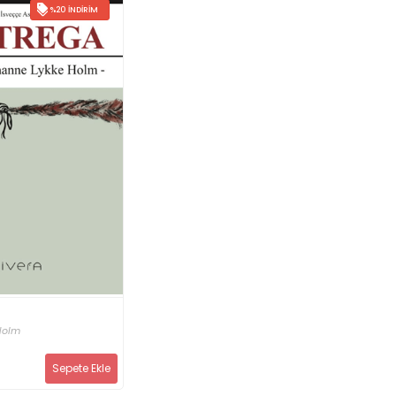
%20 İNDIRIM
Holm
Sepete Ekle