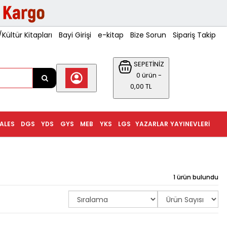
ültür Kitapları
Bayi Girişi
e-kitap
Bize Sorun
Sipariş Takip
SEPETİNİZ
0 ürün -
0,00 TL
ALES
DGS
YDS
GYS
MEB
YKS
LGS
YAZARLAR
YAYINEVLERI
1 ürün bulundu