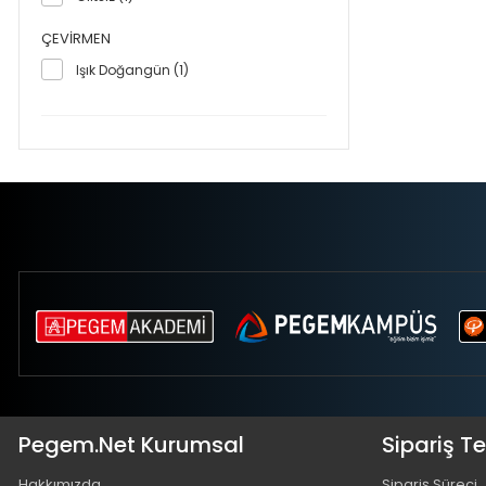
ÇEVIRMEN
Işık Doğangün (1)
Pegem.Net Kurumsal
Sipariş T
Hakkımızda
Sipariş Süreci