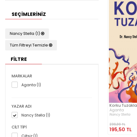
SEÇIMLERINIZ
Nancy Stella (1)
Tüm Filtreyi Temizle
FİLTRE
MARKALAR
Aganta (1)
Korku Tuzakla
YAZAR ADI
Aganta
Nancy Stella
Nancy Stella (1)
230,00 TL
CILT TIPI
195,50 TL
Ciltsiz (1)