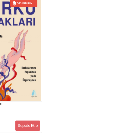
%15 İNDIRIM
rı
Sepete Ekle