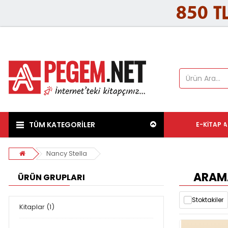
TÜM KATEGORİLER
E-KITAP
A
Nancy Stella
ARAMA
ÜRÜN GRUPLARI
Stoktakiler
Kitaplar (1)