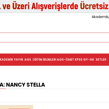
Akademik/K
KADEMIK YAYIN
AGS
EĞITIM BILIMLERI
AGS-ÖABT
KPSS GY-GK
SETLER
: NANCY STELLA