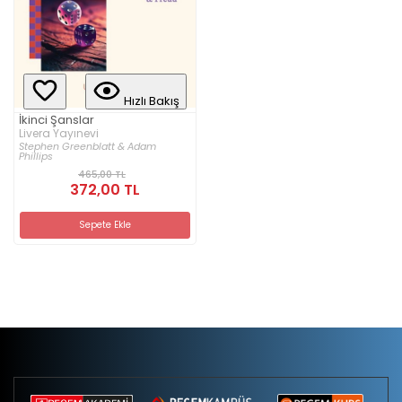
Hızlı Bakış
İkinci Şanslar
Livera Yayınevi
Stephen Greenblatt & Adam
Phillips
465,00 TL
372,00 TL
Sepete Ekle