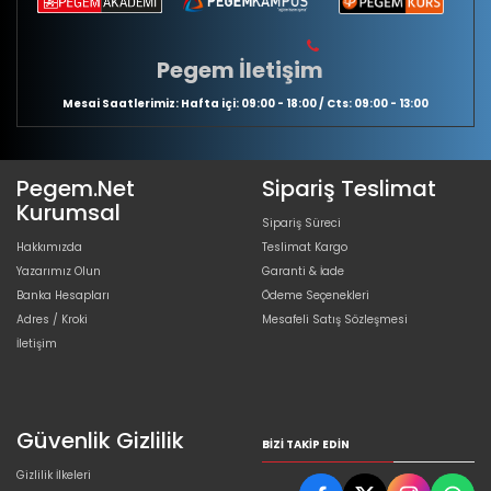
Pegem İletişim
Mesai Saatlerimiz: Hafta içi: 09:00 - 18:00 / Cts: 09:00 - 13:00
Pegem.Net
Sipariş Teslimat
Kurumsal
Sipariş Süreci
Hakkımızda
Teslimat Kargo
Yazarımız Olun
Garanti & İade
Banka Hesapları
Ödeme Seçenekleri
Adres / Kroki
Mesafeli Satış Sözleşmesi
İletişim
Güvenlik Gizlilik
BIZI TAKIP EDIN
Gizlilik İlkeleri