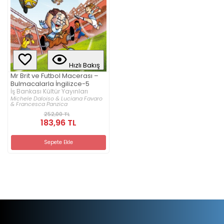
Hızlı Bakış
Mr Brit ve Futbol Macerası –
Bulmacalarla İngilizce-5
İş Bankası Kültür Yayınları
Michele Daloiso & Luciana Favaro
& Francesca Panzica
252,00 TL
183,96 TL
Sepete Ekle