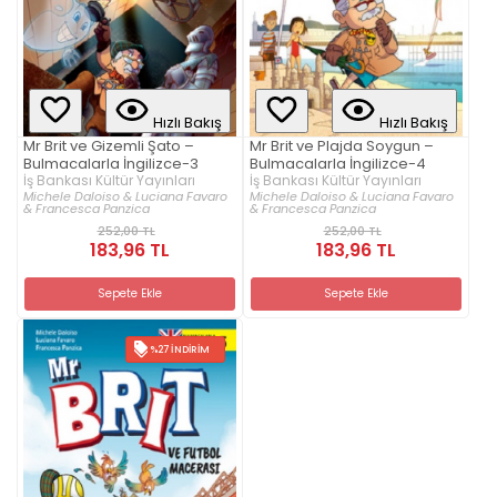
Hızlı Bakış
Hızlı Bakış
Mr Brit ve Gizemli Şato –
Mr Brit ve Plajda Soygun –
Bulmacalarla İngilizce-3
Bulmacalarla İngilizce-4
İş Bankası Kültür Yayınları
İş Bankası Kültür Yayınları
Michele Daloiso & Luciana Favaro
Michele Daloiso & Luciana Favaro
& Francesca Panzica
& Francesca Panzica
252,00 TL
252,00 TL
183,96 TL
183,96 TL
Sepete Ekle
Sepete Ekle
%27 İNDIRIM