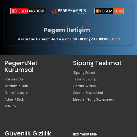
Pegem İletişim
Mesai Saatlerimiz: Hafta içi: 09:00 - 18:00 / Cts: 09:00 - 13:00
Pegem.Net
Sipariş Teslimat
Kurumsal
Sipariş Süreci
Hakkımızda
Teslimat Kargo
Yazarımız Olun
Garanti & İade
Banka Hesapları
Ödeme Seçenekleri
Adres / Kroki
Mesafeli Satış Sözleşmesi
İletişim
Güvenlik Gizlilik
BIZI TAKIP EDIN