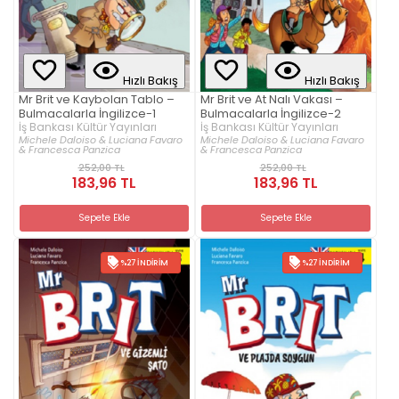
Hızlı Bakış
Hızlı Bakış
Mr Brit ve Kaybolan Tablo –
Mr Brit ve At Nalı Vakası –
Bulmacalarla İngilizce-1
Bulmacalarla İngilizce-2
İş Bankası Kültür Yayınları
İş Bankası Kültür Yayınları
Michele Daloiso & Luciana Favaro
Michele Daloiso & Luciana Favaro
& Francesca Panzica
& Francesca Panzica
252,00 TL
252,00 TL
183,96 TL
183,96 TL
Sepete Ekle
Sepete Ekle
%27 İNDIRIM
%27 İNDIRIM