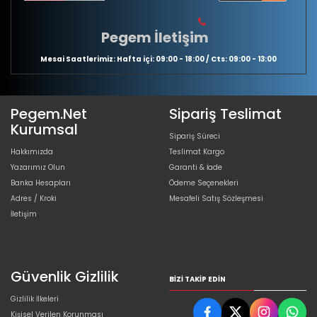
Pegem İletişim
Mesai Saatlerimiz: Hafta içi: 09:00 - 18:00 / Cts: 09:00 - 13:00
Pegem.Net
Sipariş Teslimat
Kurumsal
Sipariş Süreci
Hakkımızda
Teslimat Kargo
Yazarımız Olun
Garanti & İade
Banka Hesapları
Ödeme Seçenekleri
Adres / Kroki
Mesafeli Satış Sözleşmesi
İletişim
Güvenlik Gizlilik
BIZI TAKIP EDIN
Gizlilik İlkeleri
Kişisel Verilen Korunması