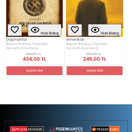
Hızlı Bakış
Hızlı Bakış
Düşmanlar
Amerikalı
Beyaz Baykuş Yayınları
Beyaz Baykuş Yayınları
Kenneth Rosenberg
Kenneth Rosenberg
620,00 TL
350,00 TL
434,00 TL
245,00 TL
Sepete Ekle
Sepete Ekle