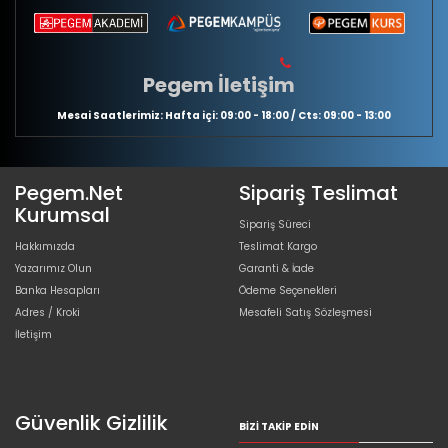
Pegem İletişim
Mesai Saatlerimiz: Hafta içi: 09:00 - 18:00 / Cts: 09:00 - 13:00
Pegem.Net
Sipariş Teslimat
Kurumsal
Sipariş Süreci
Hakkımızda
Teslimat Kargo
Yazarımız Olun
Garanti & İade
Banka Hesapları
Ödeme Seçenekleri
Adres / Kroki
Mesafeli Satış Sözleşmesi
İletişim
Güvenlik Gizlilik
BIZI TAKIP EDIN