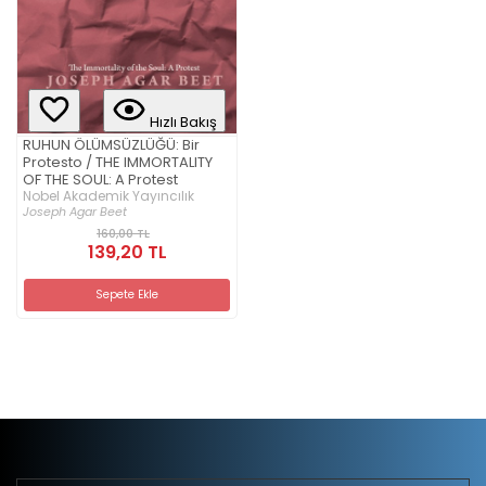
Hızlı Bakış
RUHUN ÖLÜMSÜZLÜĞÜ: Bir
Protesto / THE IMMORTALITY
OF THE SOUL: A Protest
Nobel Akademik Yayıncılık
Joseph Agar Beet
160,00 TL
139,20 TL
Sepete Ekle