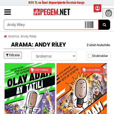
Arama: Andy Riley
ARAMA: ANDY RILEY
2 ürün bulundu
Filtrele
Stoktakiler
%29 İNDIRIM
%29 İNDIRIM