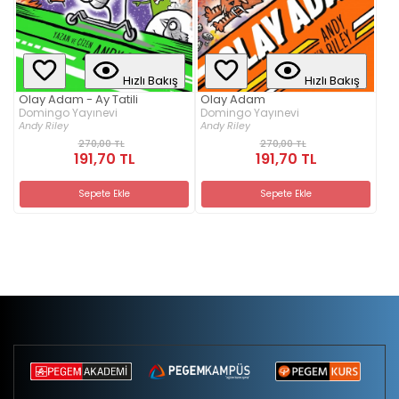
Hızlı Bakış
Hızlı Bakış
Olay Adam - Ay Tatili
Olay Adam
Domingo Yayınevi
Domingo Yayınevi
Andy Riley
Andy Riley
270,00 TL
270,00 TL
191,70 TL
191,70 TL
Sepete Ekle
Sepete Ekle