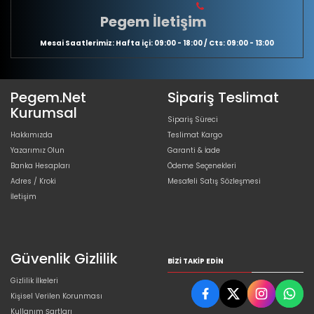
Pegem İletişim
Mesai Saatlerimiz: Hafta içi: 09:00 - 18:00 / Cts: 09:00 - 13:00
Pegem.Net
Sipariş Teslimat
Kurumsal
Sipariş Süreci
Hakkımızda
Teslimat Kargo
Yazarımız Olun
Garanti & İade
Banka Hesapları
Ödeme Seçenekleri
Adres / Kroki
Mesafeli Satış Sözleşmesi
İletişim
Güvenlik Gizlilik
BIZI TAKIP EDIN
Gizlilik İlkeleri
Kişisel Verilen Korunması
Kullanım Şartları