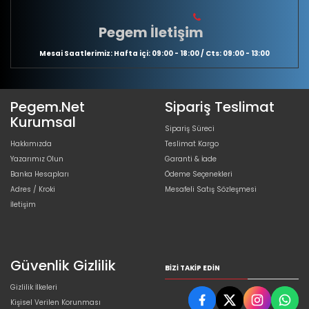
Pegem İletişim
Mesai Saatlerimiz: Hafta içi: 09:00 - 18:00 / Cts: 09:00 - 13:00
Pegem.Net
Sipariş Teslimat
Kurumsal
Sipariş Süreci
Hakkımızda
Teslimat Kargo
Yazarımız Olun
Garanti & İade
Banka Hesapları
Ödeme Seçenekleri
Adres / Kroki
Mesafeli Satış Sözleşmesi
İletişim
Güvenlik Gizlilik
BIZI TAKIP EDIN
Gizlilik İlkeleri
Kişisel Verilen Korunması