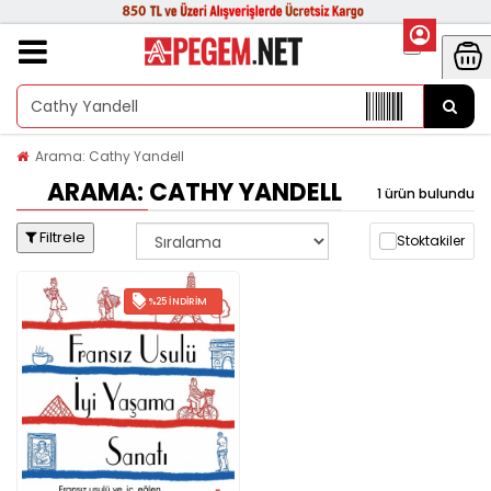
Arama: Cathy Yandell
ARAMA: CATHY YANDELL
1 ürün bulundu
Filtrele
Stoktakiler
%25 İNDIRIM