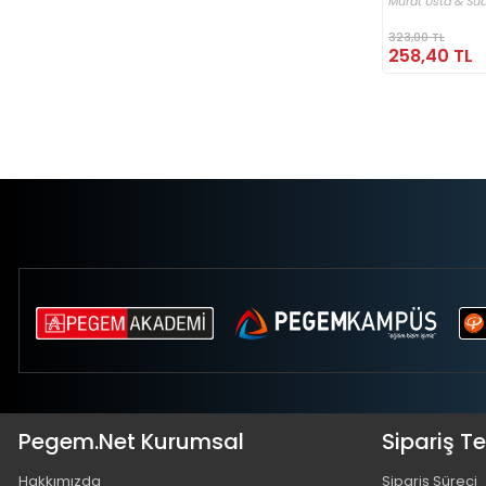
Murat Usta & Sua
323,00 TL
258,40 TL
Pegem.Net Kurumsal
Sipariş T
Hakkımızda
Sipariş Süreci