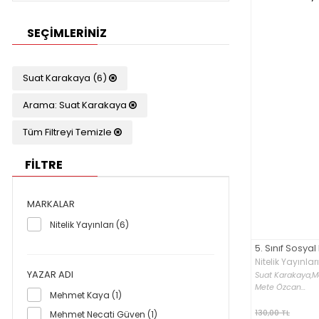
SEÇIMLERINIZ
Suat Karakaya (6)
Arama: Suat Karakaya
Tüm Filtreyi Temizle
FİLTRE
MARKALAR
Nitelik Yayınları (6)
5. Sınıf Sosyal
Nitelik Yayınları
YAZAR ADI
Suat Karakaya,
M
Mete Özcan...
Mehmet Kaya (1)
130,00 TL
Mehmet Necati Güven (1)