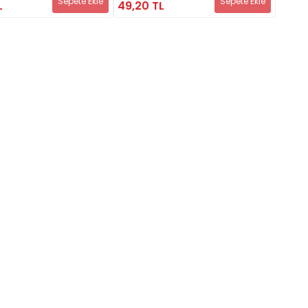
Sepete Ekle
Sepete Ekle
L
49,20 TL