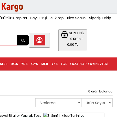
ültür Kitapları
Bayi Girişi
e-kitap
Bize Sorun
Sipariş Takip
SEPETİNİZ
0 ürün -
0,00 TL
ALES
DGS
YDS
GYS
MEB
YKS
LGS
YAZARLAR
YAYINEVLERI
6 ürün bulundu