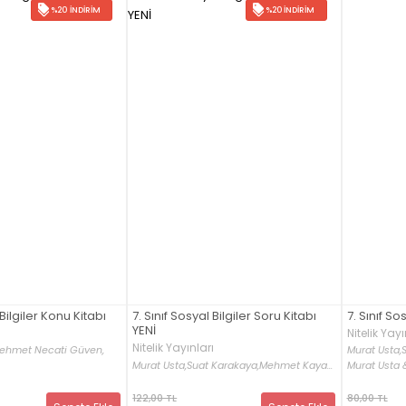
%20 İNDIRIM
%20 İNDIRIM
 Bilgiler Konu Kitabı
7. Sınıf So
7. Sınıf Sosyal Bilgiler Soru Kitabı
YENİ
Nitelik Yayı
Nitelik Yayınları
ehmet Necati Güven,
Murat Usta,
Murat Usta,
Suat Karakaya,
Mehmet Kaya...
Murat Usta &
122,00 TL
80,00 TL