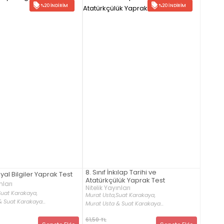
%20 İNDIRIM
%20 İNDIRIM
8. Sınıf İnkılap Tarihi ve
syal Bilgiler Yaprak Test
Atatürkçülük Yaprak Test
nları
Nitelik Yayınları
Suat Karakaya,
Murat Usta,
Suat Karakaya,
 Suat Karakaya...
Murat Usta & Suat Karakaya...
61,50 TL