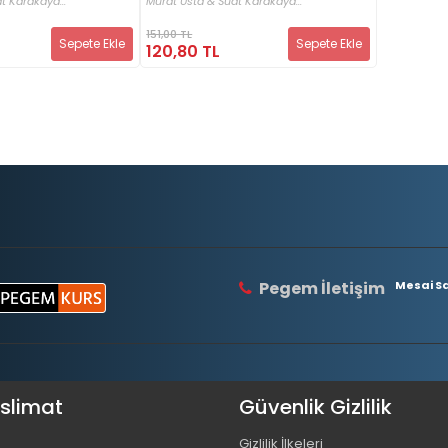
t Karakaya...
Murat Usta & Suat Karakaya...
151,00 TL
Sepete Ekle
Sepete Ekle
120,80 TL
Pegem İletişim
Mesai Saa
eslimat
Güvenlik Gizlilik
Gizlilik İlkeleri