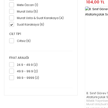
104,00 TL
Mete Özcan (1)
Murat Usta (5)
Murat Usta & Suat Karakaya (4)
Suat Karakaya (6)
CILT TIPI
Ciltsiz (6)
FIYAT ARALIĞI
24.9 - 49.9 (2)
49.9 - 99.9 (2)
99.9 - 9999 (2)
8. Sınıf Görev 
Atatürkçülük 
Nitelik Yayınları
Murat Usta,
Suat 