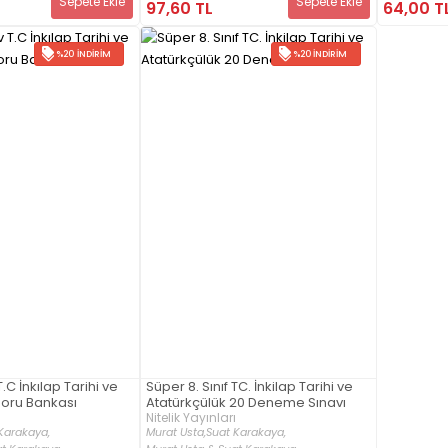
Sepete Ekle
Sepete Ekle
97,60 TL
64,00 T
%20 İNDIRIM
%20 İNDIRIM
T.C İnkılap Tarihi ve
Süper 8. Sınıf TC. İnkilap Tarihi ve
Soru Bankası
Atatürkçülük 20 Deneme Sınavı
Nitelik Yayınları
Karakaya,
Murat Usta,
Suat Karakaya,