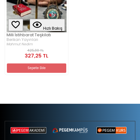
Hızlı Bakış
Milli İstihbarat Teşkilatı
Berikan Yayınları
Mahmut Nedim
425,00 TL
327,25 TL
Sepete Ekle