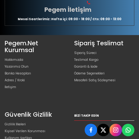
Pegem İletişim
Mesai Saatlerimiz: Hafta içi: 09:00 - 18:00 / Cts: 09:00 - 13:00
Pegem.Net
Sipariş Teslimat
Kurumsal
Sipariş Süreci
Hakkımızda
Teslimat Kargo
Yazarımız Olun
Garanti & İade
Banka Hesapları
Ödeme Seçenekleri
Adres / Kroki
Mesafeli Satış Sözleşmesi
İletişim
Güvenlik Gizlilik
BIZI TAKIP EDIN
Gizlilik İlkeleri
Kişisel Verilen Korunması
Kullanım Şartları