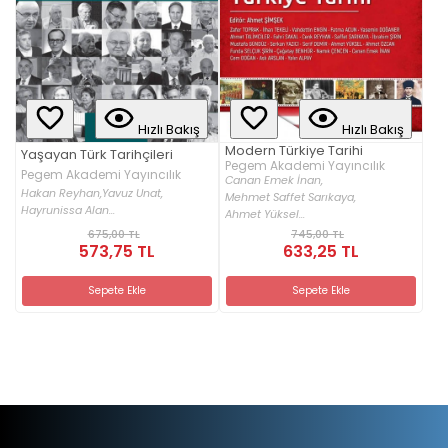
Hızlı Bakış
Hızlı Bakış
Modern Türkiye Tarihi
Yaşayan Türk Tarihçileri
Pegem Akademi Yayıncılık
Pegem Akademi Yayıncılık
Canan Emek İnan,
Hakan Reyhan,
Yavuz Unat,
Mehmet Saffet Sarıkaya,
Hayrunissa Alan...
Ahmet Yüksel...
675,00 TL
745,00 TL
573,75 TL
633,25 TL
Sepete Ekle
Sepete Ekle