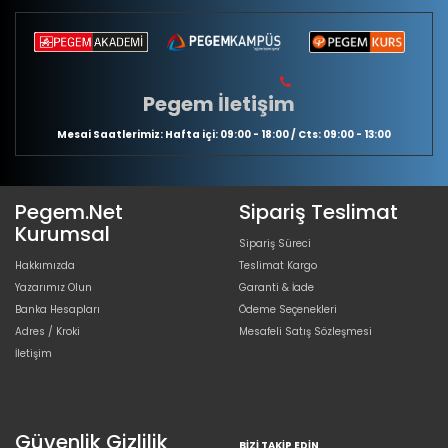
Pegem İletişim
Mesai Saatlerimiz: Hafta içi: 09:00 - 18:00 / Cts: 09:00 - 13:00
Pegem.Net
Sipariş Teslimat
Kurumsal
Sipariş Süreci
Hakkımızda
Teslimat Kargo
Yazarımız Olun
Garanti & İade
Banka Hesapları
Ödeme Seçenekleri
Adres / Kroki
Mesafeli Satış Sözleşmesi
İletişim
Güvenlik Gizlilik
BIZI TAKIP EDIN