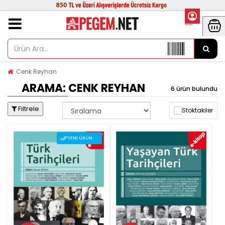
Cenk Reyhan
ARAMA: CENK REYHAN
6 ürün bulundu
Filtrele
Stoktakiler
YENI ÜRÜN