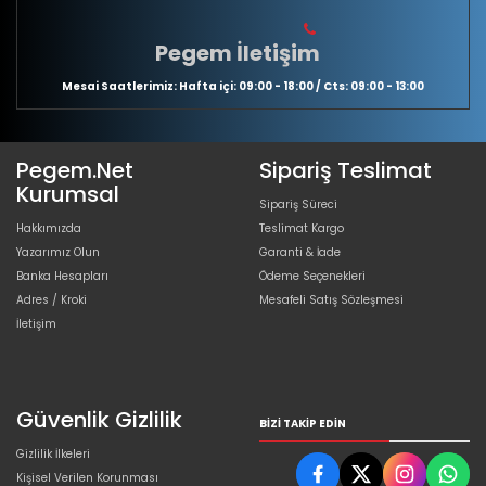
Pegem İletişim
Mesai Saatlerimiz: Hafta içi: 09:00 - 18:00 / Cts: 09:00 - 13:00
Pegem.Net
Sipariş Teslimat
Kurumsal
Sipariş Süreci
Hakkımızda
Teslimat Kargo
Yazarımız Olun
Garanti & İade
Banka Hesapları
Ödeme Seçenekleri
Adres / Kroki
Mesafeli Satış Sözleşmesi
İletişim
Güvenlik Gizlilik
BIZI TAKIP EDIN
Gizlilik İlkeleri
Kişisel Verilen Korunması