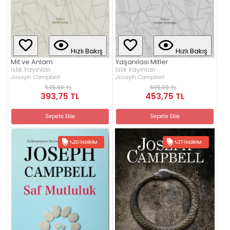
Hızlı Bakış
Hızlı Bakış
Mit ve Anlam
Yaşanılası Mitler
Islık Yayınları
Islık Yayınları
Joseph Campbell
Joseph Campbell
525,00 TL
605,00 TL
393,75 TL
453,75 TL
Sepete Ekle
Sepete Ekle
%20 İNDIRIM
%27 İNDIRIM