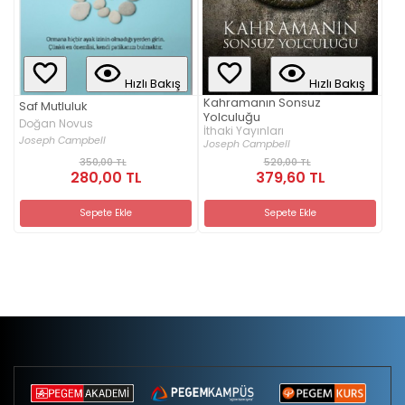
Hızlı Bakış
Hızlı Bakış
Kahramanın Sonsuz
Saf Mutluluk
Yolculuğu
Doğan Novus
İthaki Yayınları
Joseph Campbell
Joseph Campbell
350,00 TL
520,00 TL
280,00 TL
379,60 TL
Sepete Ekle
Sepete Ekle