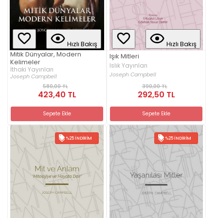
Hızlı Bakış
Hızlı Bakış
Mitik Dünyalar, Modern
Işık Mitleri
Kelimeler
Islık Yayınları
İthaki Yayınları
Joseph Campbell
Joseph Campbell
580,00 TL
390,00 TL
423,40 TL
292,50 TL
Sepete Ekle
Sepete Ekle
%25 İNDIRIM
%25 İNDIRIM