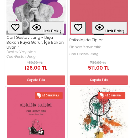
Hızlı Bakış
Hızlı Bakış
Carl Gustav Jung - Dışa
Psikolojide Tipler
Bakan Rüya Görür, İçe Bakan
Uyanır
Pinhan Yayıncılık
Destek Yayınları
Carl Gustav Jung
Carl Gustav Jung
180,00 TL
730,00 TL
126,00 TL
511,00 TL
Sepete Ekle
Sepete Ekle
%30 İNDIRIM
%30 İNDIRIM