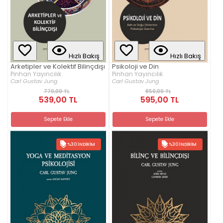
Hızlı Bakış
Hızlı Bakış
Arketipler ve Kolektif Bilinçdışı
Psikoloji ve Din
Pinhan Yayıncılık
Pinhan Yayıncılık
Carl Gustav Jung
Carl Gustav Jung
770,00 TL
850,00 TL
539,00 TL
595,00 TL
Sepete Ekle
Sepete Ekle
%30 İNDIRIM
%30 İNDIRIM