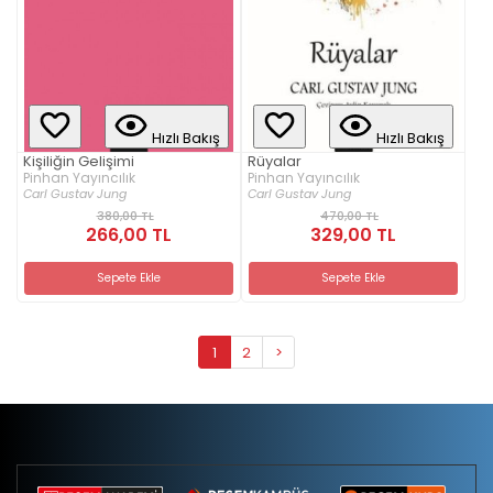
Hızlı Bakış
Hızlı Bakış
Kişiliğin Gelişimi
Rüyalar
Pinhan Yayıncılık
Pinhan Yayıncılık
Carl Gustav Jung
Carl Gustav Jung
380,00 TL
470,00 TL
266,00 TL
329,00 TL
Sepete Ekle
Sepete Ekle
1
2
>