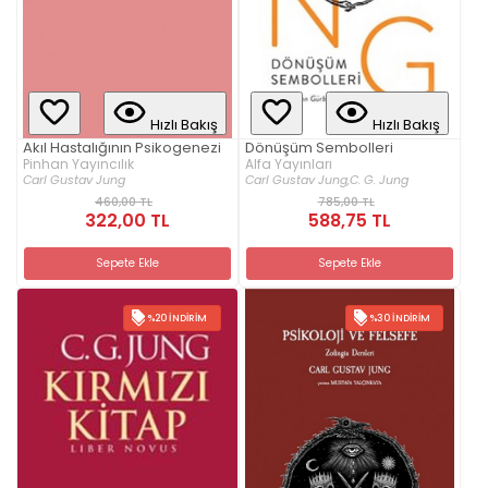
Hızlı Bakış
Hızlı Bakış
Akıl Hastalığının Psikogenezi
Dönüşüm Sembolleri
Pinhan Yayıncılık
Alfa Yayınları
Carl Gustav Jung
Carl Gustav Jung,
C. G. Jung
460,00 TL
785,00 TL
322,00 TL
588,75 TL
Sepete Ekle
Sepete Ekle
%20 İNDIRIM
%30 İNDIRIM