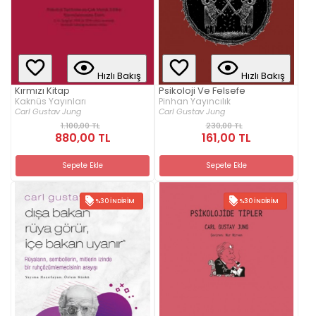
Hızlı Bakış
Hızlı Bakış
Kırmızı Kitap
Psikoloji Ve Felsefe
Kaknüs Yayınları
Pinhan Yayıncılık
Carl Gustav Jung
Carl Gustav Jung
1.100,00 TL
230,00 TL
880,00 TL
161,00 TL
Sepete Ekle
Sepete Ekle
%30 İNDIRIM
%30 İNDIRIM