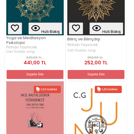
Hızlı Bakış
Hızlı Bakış
Yoga ve Meditasyon
Bilinç ve Bilinçdışı
Psikolojisi
Pinhan Yayıncılık
Pinhan Yayıncılık
Carl Gustav Jung
Carl Gustav Jung
630,00 TL
360,00 TL
441,00 TL
252,00 TL
Sepete Ekle
Sepete Ekle
%30 İNDIRIM
%25 İNDIRIM