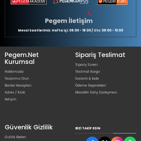
Pegem İletişim
Mesai Saatlerimiz: Hafta içi: 09:00 - 18:00 / Cts: 09:00 - 13:00
Pegem.Net
Sipariş Teslimat
Kurumsal
Sipariş Süreci
Hakkımızda
Teslimat Kargo
Yazarımız Olun
Garanti & İade
Banka Hesapları
Ödeme Seçenekleri
Adres / Kroki
Mesafeli Satış Sözleşmesi
İletişim
Güvenlik Gizlilik
BIZI TAKIP EDIN
Gizlilik İlkeleri