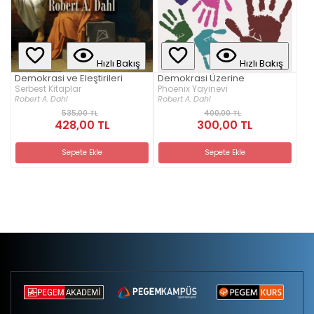
Hızlı Bakış
Hızlı Bakış
Demokrasi ve Eleştirileri
Demokrasi Üzerine
Serbest Kitaplar
Phoenix Yayınevi
Robert A. Dahl
Robert A. Dahl
535,00 TL
400,00 TL
428,00 TL
300,00 TL
Sepete Ekle
Sepete Ekle