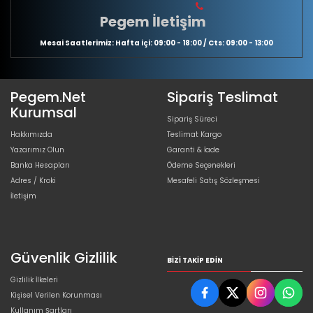
Pegem İletişim
Mesai Saatlerimiz: Hafta içi: 09:00 - 18:00 / Cts: 09:00 - 13:00
Pegem.Net
Sipariş Teslimat
Kurumsal
Sipariş Süreci
Hakkımızda
Teslimat Kargo
Yazarımız Olun
Garanti & İade
Banka Hesapları
Ödeme Seçenekleri
Adres / Kroki
Mesafeli Satış Sözleşmesi
İletişim
Güvenlik Gizlilik
BIZI TAKIP EDIN
Gizlilik İlkeleri
Kişisel Verilen Korunması
Kullanım Şartları