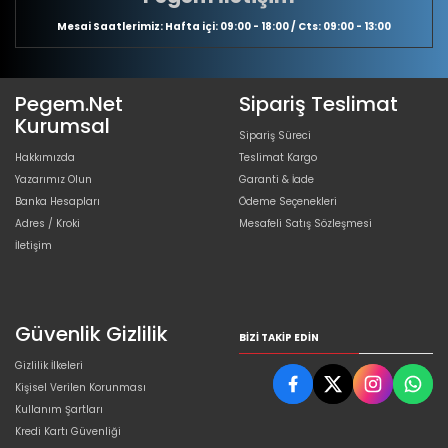
Mesai Saatlerimiz: Hafta içi: 09:00 - 18:00 / Cts: 09:00 - 13:00
Pegem.Net
Sipariş Teslimat
Kurumsal
Sipariş Süreci
Hakkımızda
Teslimat Kargo
Yazarımız Olun
Garanti & İade
Banka Hesapları
Ödeme Seçenekleri
Adres / Kroki
Mesafeli Satış Sözleşmesi
İletişim
Güvenlik Gizlilik
BIZI TAKIP EDIN
Gizlilik İlkeleri
Kişisel Verilen Korunması
Kullanım Şartları
Kredi Kartı Güvenliği