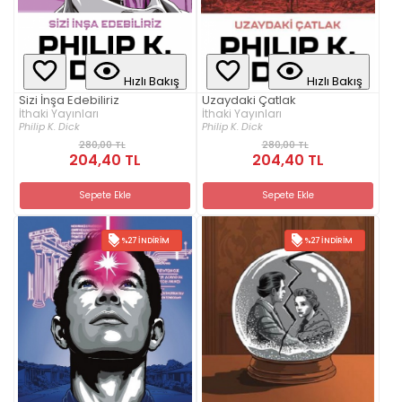
Hızlı Bakış
Hızlı Bakış
Sizi İnşa Edebiliriz
Uzaydaki Çatlak
İthaki Yayınları
İthaki Yayınları
Philip K. Dick
Philip K. Dick
280,00 TL
280,00 TL
204,40 TL
204,40 TL
Sepete Ekle
Sepete Ekle
%27 İNDIRIM
%27 İNDIRIM