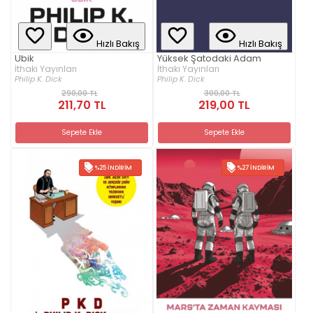
Hızlı Bakış
Hızlı Bakış
Ubik
Yüksek Şatodaki Adam
İthaki Yayınları
İthaki Yayınları
Philip K. Dick
Philip K. Dick
290,00 TL
300,00 TL
211,70 TL
219,00 TL
Sepete Ekle
Sepete Ekle
%25 İNDIRIM
%27 İNDIRIM