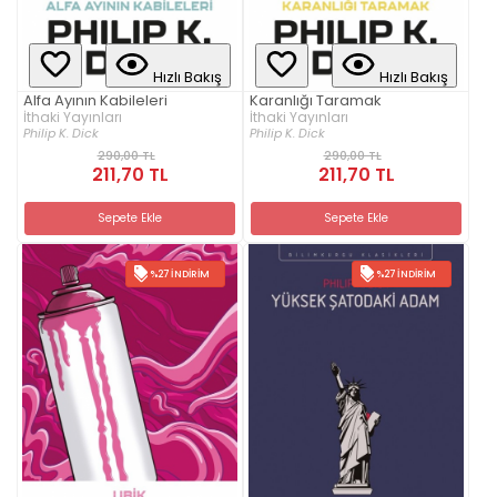
Hızlı Bakış
Hızlı Bakış
Alfa Ayının Kabileleri
Karanlığı Taramak
İthaki Yayınları
İthaki Yayınları
Philip K. Dick
Philip K. Dick
290,00 TL
290,00 TL
211,70 TL
211,70 TL
Sepete Ekle
Sepete Ekle
%27 İNDIRIM
%27 İNDIRIM