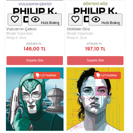
Hızlı Bakış
Hızlı Bakış
Vulcan’ın Çekici
Gökteki Göz
İthaki Yayınları
İthaki Yayınları
Philip K. Dick
Philip K. Dick
200,00 TL
270,00 TL
146,00 TL
197,10 TL
Sepete Ekle
Sepete Ekle
%27 İNDIRIM
%27 İNDIRIM