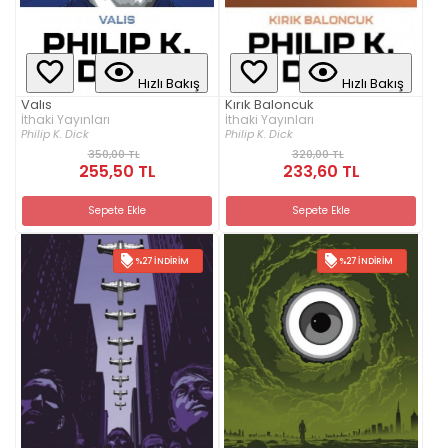
Hızlı Bakış
Hızlı Bakış
Valıs
Kırık Baloncuk
İthaki Yayınları
İthaki Yayınları
Philip K. Dick
Philip K. Dick
350,00 TL
320,00 TL
255,50 TL
233,60 TL
Sepete Ekle
Sepete Ekle
%27 İNDIRIM
%27 İNDIRIM