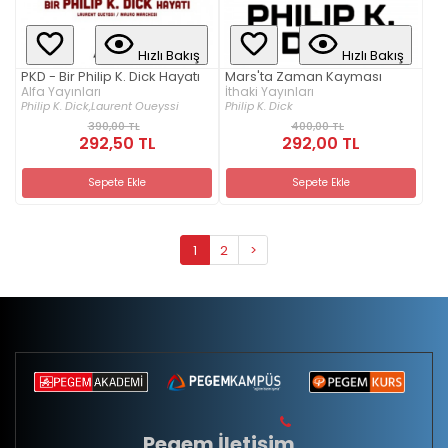
Hızlı Bakış
Hızlı Bakış
PKD - Bir Philip K. Dick Hayatı
Mars'ta Zaman Kayması
Alfa Yayınları
İthaki Yayınları
Philip K. Dick,
Laurent Oueyssi
Philip K. Dick
390,00 TL
400,00 TL
292,50 TL
292,00 TL
Sepete Ekle
Sepete Ekle
1
2
>
Pegem İletişim