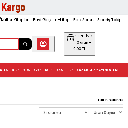
ültür Kitapları
Bayi Girişi
e-kitap
Bize Sorun
Sipariş Takip
SEPETİNİZ
0 ürün -
0,00 TL
ALES
DGS
YDS
GYS
MEB
YKS
LGS
YAZARLAR
YAYINEVLERI
1 ürün bulundu