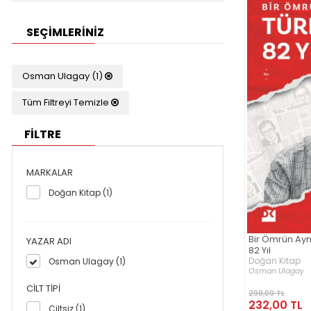
SEÇIMLERINIZ
Osman Ulagay (1)
Tüm Filtreyi Temizle
FİLTRE
MARKALAR
Doğan Kitap (1)
Bir Ömrün Ayn
YAZAR ADI
82 Yıl
Doğan Kitap
Osman Ulagay (1)
Osman Ulagay
CILT TIPI
290,00 TL
232,00 TL
Ciltsiz (1)