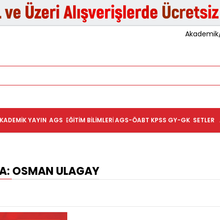
Akademik/K
KADEMIK YAYIN
AGS
EĞITIM BILIMLERI
AGS-ÖABT
KPSS GY-GK
SETLER
: OSMAN ULAGAY