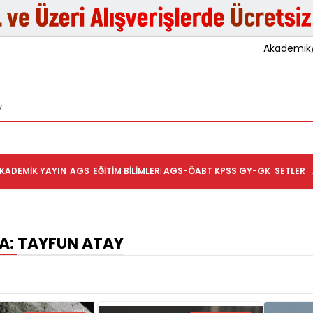
Akademik/K
KADEMIK YAYIN
AGS
EĞITIM BILIMLERI
AGS-ÖABT
KPSS GY-GK
SETLER
: TAYFUN ATAY