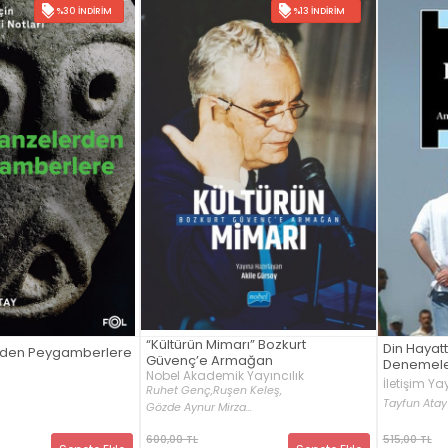
%30 İNDIRIM
%13 İNDIRIM
“Kültürün Mimarı” Bozkurt
Din Hayatt
den Peygamberlere
Güvenç’e Armağan
Denemel
Nobel Akademik Yayıncılık
İletişim Yay
Ruhet Genç,
Ruşen Keleş,
Tayfun Atay
Gözde Aynur Mirza...
600,00 TL
515,00 TL