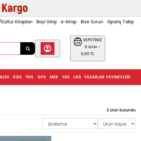
ültür Kitapları
Bayi Girişi
e-kitap
Bize Sorun
Sipariş Takip
SEPETİNİZ
0 ürün -
0,00 TL
ALES
DGS
YDS
GYS
MEB
YKS
LGS
YAZARLAR
YAYINEVLERI
3 ürün bulundu