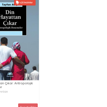
%20 İNDIRIM
an Çıkar: Antropolojik
er
ınları