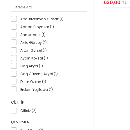
630,00 TL
Abdurrahman Yılmaz (1)
Adnan Binyazar (1)
Ahmet Acet (1)
Akile Gürsoy (1)
Altan Gürsel (1)
Aydın Köksal (1)
Çağ Akyol (1)
Çağ Güvenç Akyol (1)
Dirim Özkan (1)
Erdem Yeşilada (1)
F. Belkıs Kümbetoğlu (1)
CILT TIPI
Gözde Aynur Mirza (1)
Ciltsiz (2)
Gülden Köksal (1)
Haluk Özen (1)
ÇEVIRMEN
Hisao Komatsu (1)