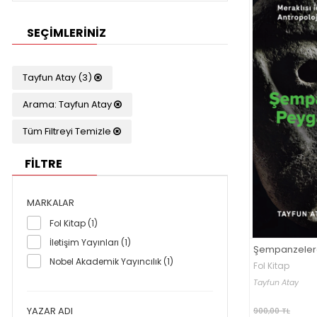
SEÇIMLERINIZ
Tayfun Atay (3)
Arama: Tayfun Atay
Tüm Filtreyi Temizle
FİLTRE
MARKALAR
Fol Kitap (1)
İletişim Yayınları (1)
Şempanzeler
Nobel Akademik Yayıncılık (1)
Fol Kitap
Tayfun Atay
YAZAR ADI
900,00 TL