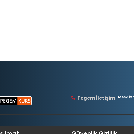
Pegem İletişim
Mesai Saa
eslimat
Güvenlik Gizlilik