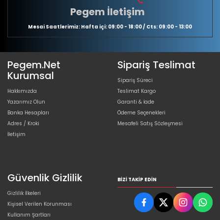
Pegem İletişim
Mesai Saatlerimiz: Hafta içi: 09:00 - 18:00 / Cts: 09:00 - 13:00
Pegem.Net
Sipariş Teslimat
Kurumsal
Sipariş Süreci
Hakkımızda
Teslimat Kargo
Yazarımız Olun
Garanti & İade
Banka Hesapları
Ödeme Seçenekleri
Adres / Kroki
Mesafeli Satış Sözleşmesi
İletişim
Güvenlik Gizlilik
BIZI TAKIP EDIN
Gizlilik İlkeleri
Kişisel Verilen Korunması
Kullanım Şartları