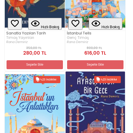
Hızlı Bakış
Hızlı Bakış
Sanatla Yazılan Tarih
İstanbul Tells
Timaş Yayınları
Genç Timaş
Rana Demiriz
Rana Demiriz
350,00 TL
800,00 TL
280,00 TL
616,00 TL
Sepete Ekle
Sepete Ekle
%23 İNDIRIM
%23 İNDIRIM