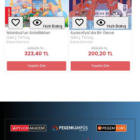
Hızlı Bakış
Hızlı Bakış
İstanbul’un Anlattıkları
Ayasofya'da Bir Gece
Genç Timaş
Genç Timaş
Rana Demiriz
Rana Demiriz
420,00 TL
260,00 TL
323,40 TL
200,20 TL
Sepete Ekle
Sepete Ekle