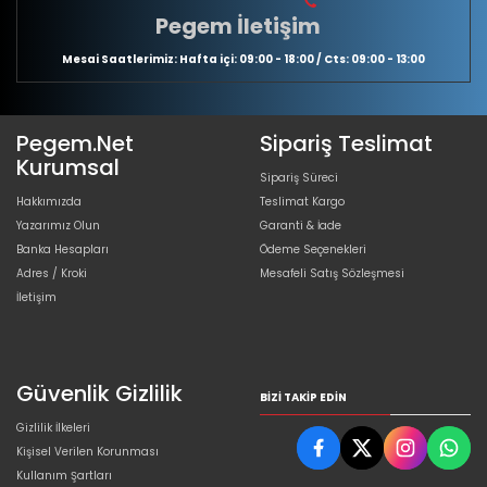
Pegem İletişim
Mesai Saatlerimiz: Hafta içi: 09:00 - 18:00 / Cts: 09:00 - 13:00
Pegem.Net
Sipariş Teslimat
Kurumsal
Sipariş Süreci
Hakkımızda
Teslimat Kargo
Yazarımız Olun
Garanti & İade
Banka Hesapları
Ödeme Seçenekleri
Adres / Kroki
Mesafeli Satış Sözleşmesi
İletişim
Güvenlik Gizlilik
BIZI TAKIP EDIN
Gizlilik İlkeleri
Kişisel Verilen Korunması
Kullanım Şartları