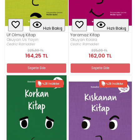
Hızlı Bakış
Hızlı Bakış
Uf Olmuş Kitap
Yaramaz Kitap
Okuyan Us Yayın
Okuyan Koala
Cedric Ramadier
Cedric Ramadier
225,00 TL
225,00 TL
164,25 TL
162,00 TL
Sepete Ekle
Sepete Ekle
%28 İNDIRIM
%28 İNDIRIM