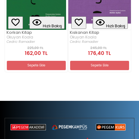
Hızlı Bakış
Hızlı Bakış
Korkan Kitap
Kıskanan Kitap
Okuyan Koala
Okuyan Koala
Cedric Ramadier
Cedric Ramadier
225,00 TL
245,00 TL
162,00 TL
176,40 TL
Sepete Ekle
Sepete Ekle